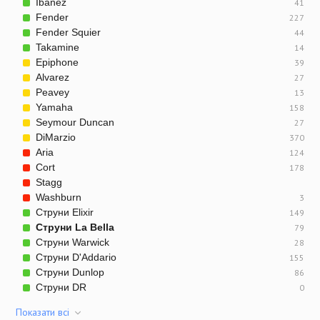
Ibanez
41
Fender
227
Fender Squier
44
Takamine
14
Epiphone
39
Alvarez
27
Peavey
13
Yamaha
158
Seymour Duncan
27
DiMarzio
370
Aria
124
Cort
178
Stagg
Washburn
3
Струни Elixir
149
Струни La Bella
79
Струни Warwick
28
Струни D'Addario
155
Струни Dunlop
86
Струни DR
0
Показати всi