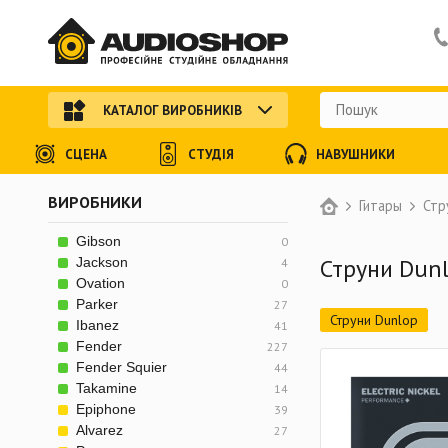
КАТАЛОГ ВИРОБНИКІВ
СЦЕНА
СТУДІЯ
НАВУШНИКИ
ВИРОБНИКИ
Гитары
Стр
Gibson
0
Струни Dun
Jackson
4
Ovation
0
Parker
27
Струни Dunlop
Ibanez
41
Fender
227
Fender Squier
44
Takamine
14
Epiphone
39
Alvarez
27