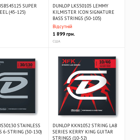
BSBS45125 SUPER
DUNLOP LKS50105 LEMMY
EL (45-125)
KILMISTER ICON SIGNATURE
BASS STRINGS (50-105)
Відсутній
1 899
грн.
США
S30130 STAINLESS
DUNLOP KKN1052 STRING LAB
 6-STRING (30-130)
SERIES KERRY KING GUITAR
STRINGS (10-52)