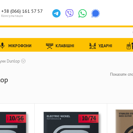
+38 (066) 161 57 57
Консультація
МІКРОФОНИ
КЛАВІШНІ
УДАРНІ
уни Dunlop
Показати спо
lop