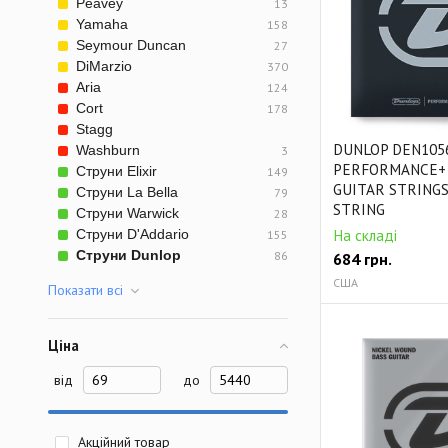
Peavey
13
Yamaha
158
Seymour Duncan
27
DiMarzio
370
Aria
124
Cort
178
Stagg
DUNLOP DEN105
Washburn
3
PERFORMANCE+ 
Струни Elixir
149
GUITAR STRINGS 
Струни La Bella
79
STRING
Струни Warwick
28
На складі
Струни D'Addario
155
Струни Dunlop
86
684
грн.
США
Показати всi
Ціна
від
до
Акційний товар