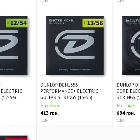
США
США
4
DUNLOP DEN1356
DUNLOP D
ELECTRIC
PERFORMANCE+ ELECTRIC
CORE ELEC
(12-54)
GUITAR STRINGS (13-56)
STRINGS (1
На складі
На складі
413
грн.
684
грн.
США
США