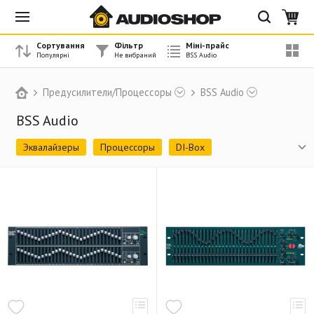
Сортування
Фільтр
Міні-прайс
Предусилители/Процессоры
BSS Audio
BSS Audio
Эквалайзеры
Процессоры
DI-Box