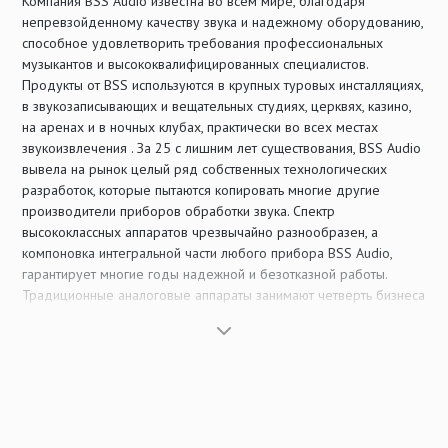
Компания BSS Audio известна во всем мире, благодаря
непревзойденному качеству звука и надежному оборудованию,
способное удовлетворить требования профессиональных
музыкантов и высококвалифицированных специалистов.
Продукты от BSS используются в крупных туровых инсталляциях,
в звукозаписывающих и вещательных студиях, церквях, казино,
на аренах и в ночных клубах, практически во всех местах
звукоизвлечения . За 25 с лишним лет существования, BSS Audio
вывела на рынок целый ряд собственных технологических
разработок, которые пытаются копировать многие другие
производители приборов обработки звука. Спектр
высококлассных аппаратов чрезвычайно разнообразен, а
компоновка интегральной части любого прибора BSS Audio,
гарантирует многие годы надежной и безотказной работы.
Традиционные аналоговые аппараты занимают четверть бизнеса
BSS и по-прежнему используются лучшими инженерами.
Большая часть продаж приходится на суперсовременные
цифровые приборы - это системы распределения звука
Soundweb и спикер-процессоры.
Почему так много ветеранов индустрии профессиональной
звукозаписи преданны BSS Audio? Ответ простой, на каждом