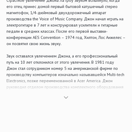
Страстное увлечение Джона Ла Гроу звуком вспыхнуло, когда
его отец принес домой первый бытовой катушечный стерео
магнитофон, 1/4-дюймовый двухдорожечный аппарат
производства the Voice of Music Company. Джон начал играть на
электрогитаре в 7 лет и конструировал усилители и гитарные
педали в средних классах. После его первой выставки-
конференции AES Convention – 1974 год, Хилтон, Лос Анжелес –
он посвятил свою жизнь звуку.
Звук оставался увлечением Джона, а его профессиональный
путь на 10 лет отклонился от этого увлечения. В 1981 году
Джон стал сотрудником номер 5 на американской фирме по
производству компьютеров изначально называвшейся Multi-tech
Electronics, позже переименованной в Acer America. Джон
руководил отделом производства комплектного оборудования
фирмы Acer America во время резкого и значительного взлета –
с нуля до более 100 миллионов долларов. Сегодня Acer один
из крупнейших в мире производителей ПК и периферийных
устройств, в последнее время вытесняет Toshiba на 3-е место в
производстве ноутбуков.
Спустя 8 лет, проведенных в Силиконовой долине, Джон и