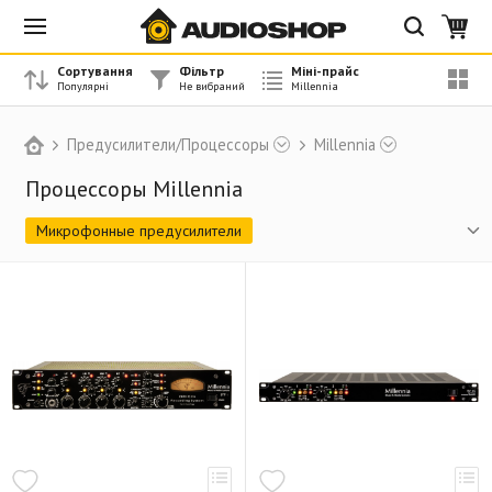
Сортування
Фільтр
Міні-прайс
Предусилители/Процессоры
Millennia
Процессоры Millennia
Микрофонные предусилители