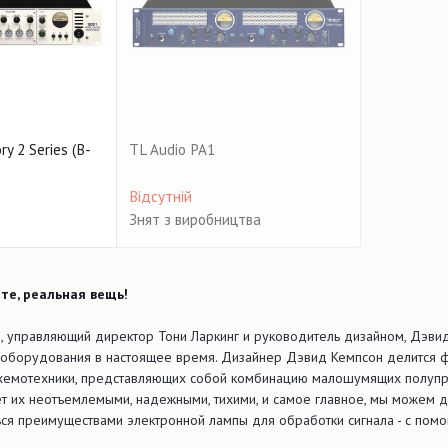
ry 2 Series (B-
TL Audio PA1
Відсутній
Знят з виробництва
те, реальная вещь!
, управляющий директор Тони Ларкинг и руководитель дизайном, Дэвид
оборудования в настоящее время. Дизайнер Дэвид Кемпсон делится ф
хемотехники, представляющих собой комбинацию малошумящих полупр
ет их неотъемлемыми, надежными, тихими, и самое главное, мы можем д
ься преимуществами электронной лампы для обработки сигнала - с помо