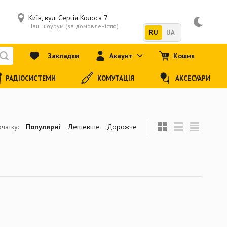
Київ, вул. Сергія Колоса 7
Наш шоурум (за домовленістю)
RU
UA
Закладки
Акаунт
Кошик
РАДІОСИСТЕМИ
КОМУТАЦІЯ
АКСЕСУАРИ
чатку:
Популярні
Дешевше
Дорожче