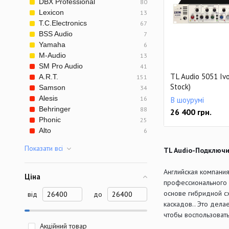
DBX Professional
80
Lexicon
13
T.C.Electronics
67
BSS Audio
7
Yamaha
6
M-Audio
13
SM Pro Audio
41
TL Audio 5051 Ivo
A.R.T.
151
Stock)
Samson
34
Alesis
16
В шоурумі
Behringer
88
26 400
грн.
Phonic
25
Alto
6
Показати всi
TL Audio-Подключи
Английская компания
Ціна
профессионального 
основе гибридной с
від
до
каскадов.. Это дела
чтобы воспользоват
Акційний товар