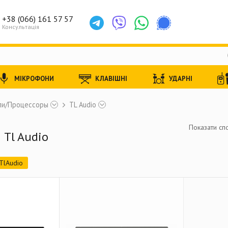
+38 (066) 161 57 57
Консультація
МІКРОФОНИ
КЛАВІШНІ
УДАРНІ
ли/Процессоры
TL Audio
Показати спо
 Tl Audio
TlAudio