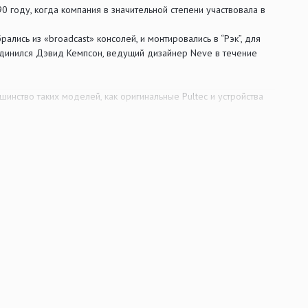
 году, когда компания в значительной степени участвовала в
лись из «broadcast» консолей, и монтировались в “Рэк”, для
оединился Дэвид Кемпсон, ведущий дизайнер Neve в течение
нство таких моделей, как оригинальные Pultec и устройства
доступных по цене устройств. Одним из решений стал двойной
правлении, с превосходным звучанием, и находился в пределах
схемы», которая объединила все лучшие: низкий уровень шума,
его идеальным для использования с многоканальными цифровыми
 (или 8-полосное моно) вход. Несмотря на отсутствие в
зда позволяют разорвать цепь между предусилителем и
икрофонные или входы для гитары, синтезатора или другого
ла, требующего большого усиления (от соло- или бас-гитары), а
я ввода сигналов от синтезаторов или ритм-машин.
воляет одновременно работать в двух интервалах одного