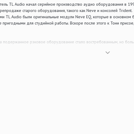
тель TL Audio начал серийное производство аудио оборудования в 1990
репродаже старого оборудования, такого как Neve и консолей Trident.
и TL Audio были оригинальные модули Neve EQ, которые в основном бра
кже пригодными для студийной работы. Вскоре после этого к Тони прис
на подержанное рэковое оборудование стало востребованным, но больши
крайне редки и дороги. Так появилась очевидная ниша на рынке новых 
 TL Audio EQ-1.
вёл революцию на рынке, предлагая надежную компоновку, простой в у
а студий.
следующие оборудование TL Audio, разработанных на базе «гибридной 
енты схем, совместно с характерным для ламп «warmth», что делает 
как ADAT. Ламповый эквалайзер имеет двухканальный 4-полосной стерео
, рассматриваемый блок снабжен предварительным усилителем. Два гне
ользовать их по отдельности. Совмещенный блок имеет симметричные м
Распайка этого джека необычна: наконечник служит для коммутации сигна
 входными цепями, имеющими малый коэффициент усиления и служит дл
ость конфигурации эквалайзера в 8-полосное устройство, которая поз