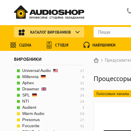
КАТАЛОГ ВИРОБНИКІВ
СЦЕНА
СТУДІЯ
НАВУШНИКИ
ВИРОБНИКИ
Предусилите
Universal Audio
17
Процессоры
Millennia
4
Aphex
11
Drawmer
39
Голосовые каналы 
SPL
26
NTI
24
Audient
3
Warm Audio
50
Presonus
27
Focusrite
31