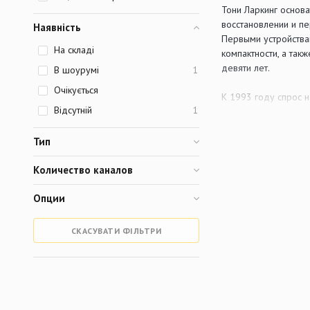
Тони Ларкинг основа
восстановлении и пе
Наявність
Первыми устройствам
На складі
компактности, а та
девяти лет.
В шоурумі
1
Очікується
К 1993 году спрос 
Відсутній
1
Fairchild уже были 
ламповый эквалайзер
Этот аппарат произ
Тип
бюджета большинств
Количество каналов
EQ-1
, как и все по
Опции
твердотельные элем
рекордерами, таким 
названии "pre-amp"
СКАСУВАТИ ФІЛЬТРИ
эквалайзером и исп
источника сигнала. 
кольцо соединено с
Безусловно возможн