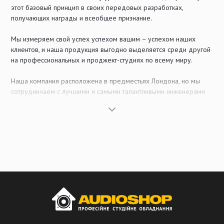
этот базовый принцип в своих передовых разработках,
получающих награды и всеобщее признание.
Мы измеряем свой успех успехом вашим – успехом наших
клиентов, и наша продукция выгодно выделяется среди другой
на профессиональных и проджект-студиях по всему миру.
Наша компания расположена в предместьях Лондона, но мы
сотрудничаем с лучшими и самыми талантливыми инженерами
всего мира для того, чтобы предоставить Вам оборудование,
которое облегчит Вашу работу и улучшит ее результат. Наша
продукция выпускается в соответствии с жесткими требованиями
на сертифицированном по стандарту ISO 9002 производстве с
высоким уровнем автоматизации. Она тщательно тестируется
инженерами, которые сами являются музыкантами и отлично
осознают ту роль, которую играет наша продукция в Вашей
работе.
Наши принципы: