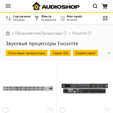
Сортування
Фільтр
Міні-прайс
Предусилители/Процессоры
Focusrite
Звуковые процессоры Focusrite
Голосовые процессоры
Серия ISA
Серия Liquid
Серия RedNet
Опциональные платы
Снятое с производства