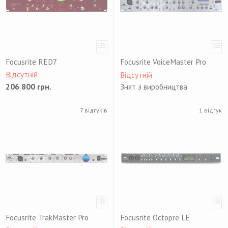
Focusrite RED7
Focusrite VoiceMaster Pro
Відсутній
Відсутній
206 800
грн.
Знят з виробництва
7 відгуків
1 відгук
Focusrite TrakMaster Pro
Focusrite Octopre LE