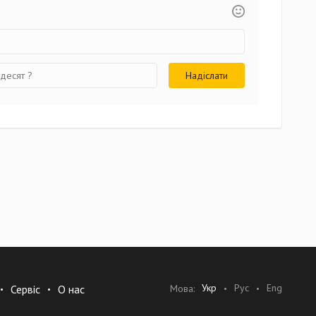
Укр
Рус
Eng
Мова:
Сервіс
О нас