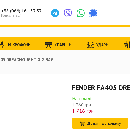
+38 (066) 161 57 57
Консультація
МІКРОФОНИ
КЛАВІШНІ
УДАРНІ
405 DREADNOUGHT GIG BAG
FENDER FA405 DR
На складі
1 760 грн.
1 716
грн.
Додати до кошику