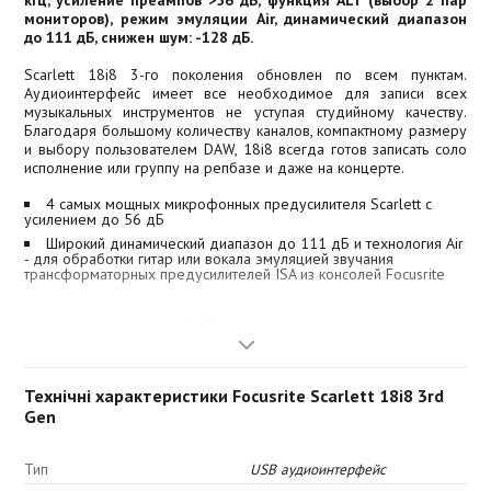
кГц, усиление преампов >56 дБ, функция ALT (выбор 2 пар
мониторов), режим эмуляции Air, динамический диапазон
до 111 дБ, снижен шум: -128 дБ.
Scarlett 18i8 3-го поколения обновлен по всем пунктам.
Аудиоинтерфейс имеет все необходимое для записи всех
музыкальных инструментов не уступая студийному качеству.
Благодаря большому количеству каналов, компактному размеру
и выбору пользователем DAW, 18i8 всегда готов записать соло
исполнение или группу на репбазе и даже на концерте.
4 самых мощных микрофонных предусилителя Scarlett с
усилением до 56 дБ
Широкий динамический диапазон до 111 дБ и технология Air
- для обработки гитар или вокала эмуляцией звучания
трансформаторных предусилителей ISA из консолей Focusrite
2 инструментальных Hi-Z входа для прямого подключения
электро-/бас- гитар
8 балансных линейных входов, для подключения
музыкальных инструментов, таких как: синтезаторы, процессоры,
Технічні характеристики Focusrite Scarlett 18i8 3rd
драм-машин или других источников сигнала
Gen
4 балансных выхода для контрольных мониторов или посыла
сигнала на приборы обработки
4 балансных выхода имеют функцию ALT, что позволяет
Тип
USB аудиоинтерфейс
переключатся между 2 парами мониторов без щелчков