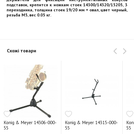
подставок, крепится к ножкам стоек 14300/14320/15205, 3
переходника, толщина стоек 19/20 мм + овал, цвет черный,
резьба М5, вес 0.05 кг.
Схожі товари
Konig & Meyer 14306-000-
Konig & Meyer 14315-000-
Kon
55
55
55