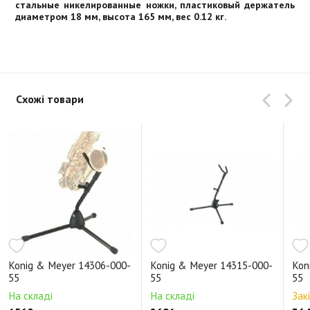
стальные никелированные ножки, пластиковый держатель
диаметром 18 мм, высота 165 мм, вес 0.12 кг.
Схожі товари
Konig & Meyer 14306-000-
Konig & Meyer 14315-000-
Kon
55
55
55
На складі
На складі
Зак