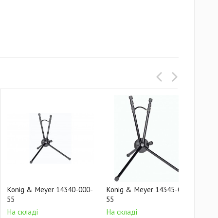
Konig & Meyer 14340-000-
Konig & Meyer 14345-000-
Kon
55
55
55
На складі
На складі
На 