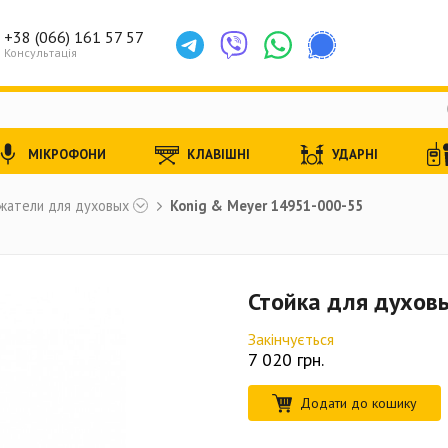
+38 (066) 161 57 57
Консультація
МІКРОФОНИ
КЛАВІШНІ
УДАРНІ
жатели для духовых
Konig & Meyer 14951-000-55
Стойка для духов
Закінчується
7 020
грн.
Додати до кошику