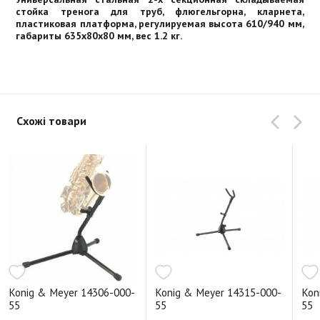
стойка тренога для труб, флюгельгорна, кларнета,
пластиковая платформа, регулируемая высота 610/940 мм,
габариты 635x80x80 мм, вес 1.2 кг.
Схожі товари
Konig & Meyer 14306-000-
Konig & Meyer 14315-000-
Kon
55
55
55