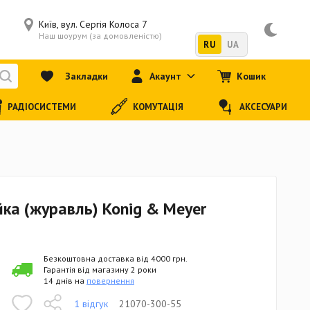
Київ, вул. Сергія Колоса 7
Наш шоурум (за домовленістю)
RU
UA
Закладки
Акаунт
Кошик
РАДІОСИСТЕМИ
КОМУТАЦІЯ
АКСЕСУАРИ
ка (журавль) Konig & Meyer
Безкоштовна доставка від 4000 грн.
Гарантія від магазину 2 роки
14 днів на
повернення
1 відгук
21070-300-55