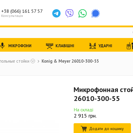
+38 (066) 161 57 57
Консультація
МІКРОФОНИ
КЛАВІШНІ
УДАРНІ
польные стойки
Konig & Meyer 26010-300-55
Микрофонная стой
26010-300-55
На складі
2 915
грн.
Додати до кошику