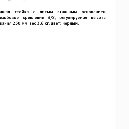
онная стойка с литым стальным основанием
резьбовое крепление 3/8, регулируемая высота
ния 250 мм, вес 3.6 кг, цвет: черный.