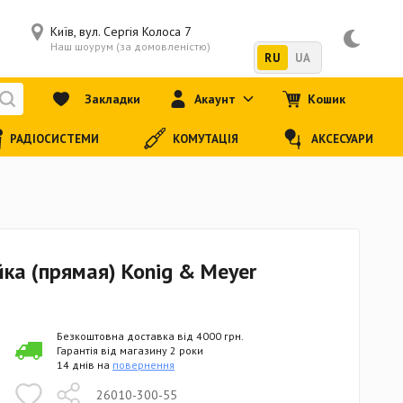
Київ, вул. Сергія Колоса 7
Наш шоурум (за домовленістю)
RU
UA
Закладки
Акаунт
Кошик
РАДІОСИСТЕМИ
КОМУТАЦІЯ
АКСЕСУАРИ
ка (прямая) Konig & Meyer
Безкоштовна доставка від 4000 грн.
Гарантія від магазину 2 роки
14 днів на
повернення
26010-300-55