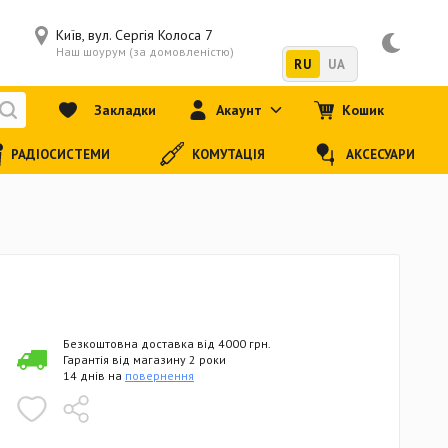
Київ, вул. Сергія Колоса 7
Наш шоурум (за домовленістю)
RU
UA
Закладки
Акаунт
Кошик
РАДІОСИСТЕМИ
КОМУТАЦІЯ
АКСЕСУАРИ
Безкоштовна доставка від 4000 грн.
Гарантія від магазину 2 роки
14 днів на
повернення