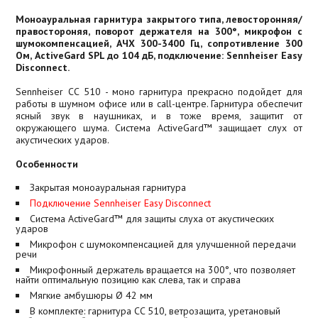
Моноауральная гарнитура закрытого типа, левосторонняя/
правостороняя, поворот держателя на 300°, микрофон с
шумокомпенсацией, АЧХ 300-3400 Гц, сопротивление 300
Ом, ActiveGard SPL до 104 дБ, подключение: Sennheiser Easy
Disconnect.
Sennheiser СС 510 - моно гарнитура прекрасно подойдет для
работы в шумном офисе или в call-центре. Гарнитура обеспечит
ясный звук в наушниках, и в тоже время, защитит от
окружающего шума. Система ActiveGard™ защищает слух от
акустических ударов.
Особенности
Закрытая моноауральная гарнитура
Подключение Sennheiser Easy Disconnect
Система ActiveGard™ для защиты слуха от акустических
ударов
Микрофон с шумокомпенсацией для улучшенной передачи
речи
Микрофонный держатель вращается на 300°, что позволяет
найти оптимальную позицию как слева, так и справа
Мягкие амбушюры Ø 42 мм
В комплекте: гарнитура CC 510, ветрозащита, уретановый