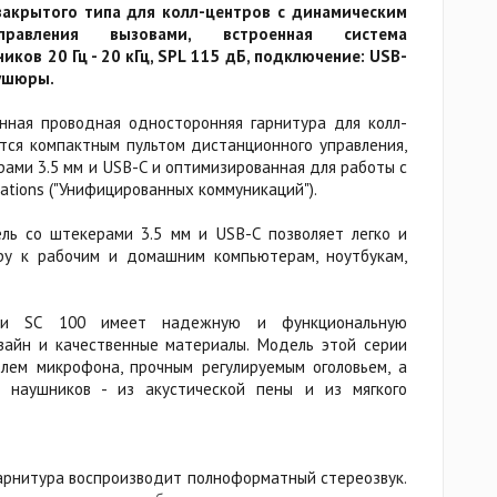
закрытого типа для колл-центров с динамическим
равления вызовами, встроенная система
ков 20 Гц - 20 кГц, SPL 115 дБ, подключение: USB-
бушюры.
нная проводная односторонняя гарнитура для колл-
ется компактным пультом дистанционного управления,
ами 3.5 мм и USB-C и оптимизированная для работы с
ations ("Унифицированных коммуникаций").
ль со штекерами 3.5 мм и USB-C позволяет легко и
ру к рабочим и домашним компьютерам, ноутбукам,
ерии SC 100 имеет надежную и функциональную
зайн и качественные материалы. Модель этой серии
лем микрофона, прочным регулируемым оголовьем, а
 наушников - из акустической пены и из мягкого
арнитура воспроизводит полноформатный стереозвук.