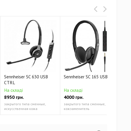
Sennheiser SC 630 USB
Sennheiser SC 165 USB-C
Sen
CTRL
На складі
На складі
8950 грн.
4000 грн.
На 
закрытого типа сменные,
закрытого типа сменные,
300
искусственная кожа
кожзаменитель