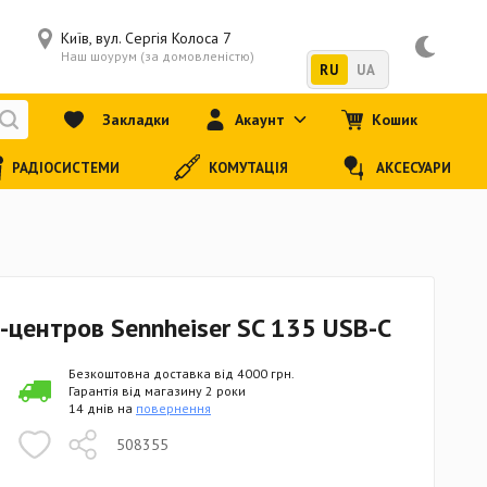
Київ, вул. Сергія Колоса 7
Наш шоурум (за домовленістю)
RU
UA
Закладки
Акаунт
Кошик
РАДІОСИСТЕМИ
КОМУТАЦІЯ
АКСЕСУАРИ
-центров Sennheiser SC 135 USB-C
Безкоштовна доставка від 4000 грн.
Гарантія від магазину 2 роки
14 днів на
повернення
508355