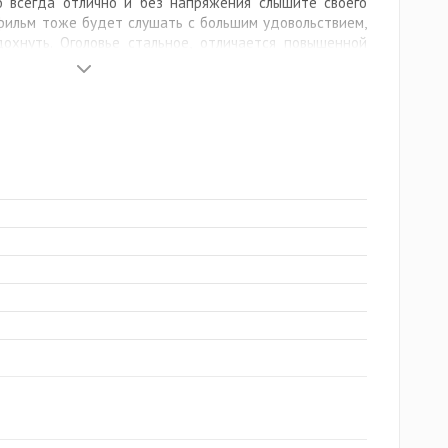
о всегда отлично и без напряжения слышите своего
 фильм тоже будет слушать с большим удовольствием,
охнуть. Оголовье стальное, отличается повышенной
иков удобно складываются. А в сложенном виде
ше места, потому ее всегда удобно носить с собой.
 Clarity
истемой шумоподавления в сочетании с фирменной
oice Clarity гарантируют предельную точность,
ивысшее качество передачи и воспроизведения речи в
едник на другом конце линии гарантированно услышит
сли бы вы разговаривали с ним лицом к лицу.