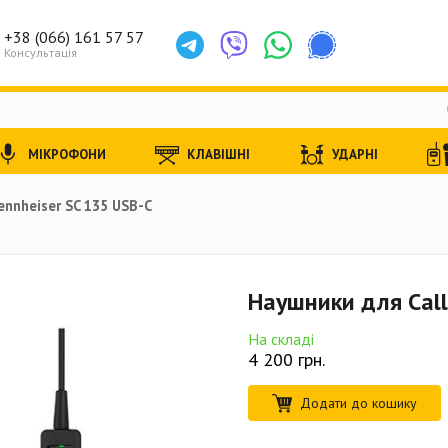
+38 (066) 161 57 57
Консультація
МІКРОФОНИ
КЛАВІШНІ
УДАРНІ
ennheiser SC 135 USB-C
Наушники для Call
На складі
4 200
грн.
Додати до кошику