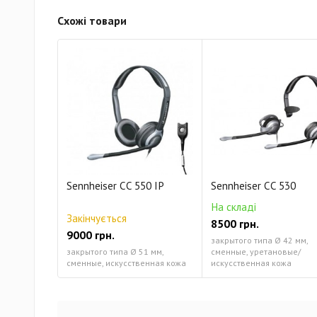
Схожі товари
Sennheiser CC 550 IP
Sennheiser CC 530
На складі
Закінчується
8500 грн.
9000 грн.
закрытого типа Ø 42 мм,
закрытого типа Ø 51 мм,
сменные, уретановые/
сменные, искусственная кожа
искусственная кожа