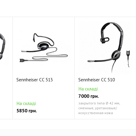
Sennheiser CC 513
Sennheiser CC 510
На складі
7000 грн.
На складі
закрытого типа Ø 42 мм,
сменные, уретановые/
5850 грн.
искусственная кожа