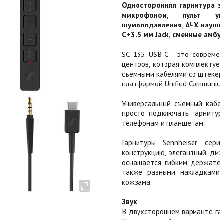
Односторонняя гарнитура 
микрофоном, пульт уп
шумоподавления, АЧХ наушни
C+3.5 мм Jack, сменные ам
SC 135 USB-C - это совреме
центров, которая комплекту
съемными кабелями со штекер
платформой Unified Communic
Универсальный съемный кабе
просто подключать гарниту
телефонам и планшетам.
Гарнитуры Sennheiser с
конструкцию, элегантный ди
оснащается гибким держате
также разными накладками
кожзама.
Звук
В двухстороннем варианте г