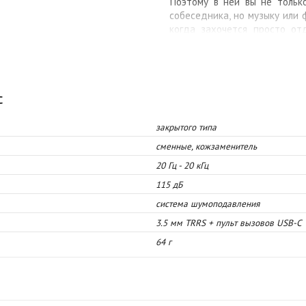
Поэтому в ней вы не тольк
собеседника, но музыку или
когда захочется просто отд
прочностью, чашки наушн
гарнитура занимает еще мень
Технология Sennheiser Voice
Микрофон со встроенной с
C
технологией Sennheiser V
максимальную четкость и на
закрытого типа
любых условиях, и ваш собес
сменные, кожзаменитель
каждое ваше слово, так как е
20 Гц - 20 кГц
115 дБ
система шумоподавления
3.5 мм TRRS + пульт вызовов USB-C
64 г