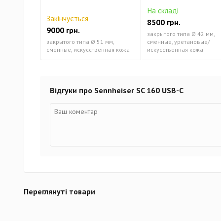
На складі
Закінчується
8500 грн.
9000 грн.
закрытого типа Ø 42 мм,
закрытого типа Ø 51 мм,
сменные, уретановые/
сменные, искусственная кожа
искусственная кожа
Відгуки про Sennheiser SC 160 USB-C
Переглянуті товари