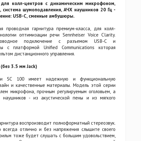
а для колл-центров с динамическим микрофоном,
, система шумоподавления, АЧХ наушников 20 Гц -
чение: USB-C, сменные амбушюры.
я проводная гарнитура премиум-класса, для колл-
логии оптимизации речи Sennheiser Voice Clarity.
проводное подключение с разъемом USB-C и
ы с платформой Unified Communications которая
ультом дистанционного управления.
без 3.5 мм Jack)
ерии SC 100 имеет надежную и функциональную
зайн и качественные материалы. Модель этой серии
лем микрофона, прочным регулируемым оголовьем, а
 наушников - из акустической пены и из мягкого
арнитура воспроизводит полноформатный стереозвук.
о всегда отлично и без напряжения слышите своего
 фильм тоже будет слушать с большим удовольствием,