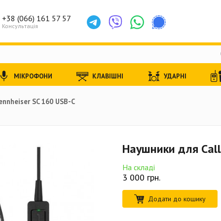
+38 (066) 161 57 57
Консультація
МІКРОФОНИ
КЛАВІШНІ
УДАРНІ
ennheiser SC 160 USB-C
Наушники для Call
На складі
3 000
грн.
Додати до кошику