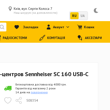
Київ, вул. Сергія Колоса 7
Наш шоурум (за домовленістю)
RU
UA
Закладки
Акаунт
Кошик
РАДІОСИСТЕМИ
КОМУТАЦІЯ
АКСЕСУАРИ
-центров Sennheiser SC 160 USB-C
Безкоштовна доставка від 4000 грн.
Гарантія від магазину 2 роки
14 днів на
повернення
508354