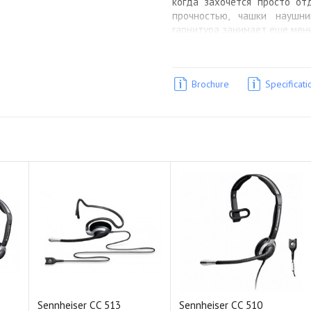
когда захочется просто отд
прочностью, чашки наушн
гарнитура занимает еще мень
Технология Sennheiser Voice
Микрофон со встроенной с
Brochure
Specificati
технологией Sennheiser V
максимальную четкость и на
любых условиях, и ваш собес
каждое ваше слово, так как е
Sennheiser CC 513
Sennheiser CC 510