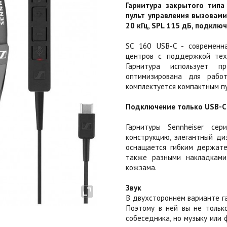
Гарнитура закрытого тип
пульт управления вызовами
20 кГц, SPL 115 дБ, подклю
SC 160 USB-C - современна
центров с поддержкой техно
Гарнитура использует 
оптимизирована для работ
комплектуется компактным п
Подключение только USB-C (
Гарнитуры Sennheiser с
конструкцию, элегантный ди
оснащается гибким держате
также разными накладками
кожзама.
Звук
В двухстороннем варианте г
Поэтому в ней вы не тольк
собеседника, но музыку или