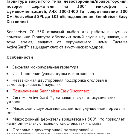
Гарнитура закрытого типа, левосторонняя/правостороняя,
поворот держателя на 300°, микрофон с
шумокомпенсацией, АЧХ 300-3400 Гц, сопротивление 300
Ом, ActiveGard SPL до 103 дБ, подключение: Sennheiser Easy
Disconnect.
Sennheiser СС 530 отличный выбор для работы в шумных
помещениях. Гарнитура обеспечит ясный звук в наушниках, и в
тоже время, защитит от окружающего шума. Система
ActiveGard™ защищает слух от акустических ударов.
Особенности
Закрытая моноауральная гарнитура
2-в-1 ношение (ушная дужка или оголовье)
Независимая двусторонняя подстройка оголовья и
самонастраиваемый наушник
Подключение Sennheiser Easy Disconnect
Система ActiveGard™ для защиты слуха от акустических
ударов
Микрофон с шумокомпенсацией для улучшенной передачи
речи
Микрофонный держатель вращается на 300°, что позволяет
найти оптимальную позицию как слева, так и справа
Оголовье с двухсторонней регулировкой и
саморегулирущиеся наушники на шарнире гарантируют