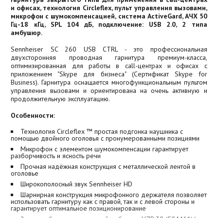
и офисах, технология Circleflex, пульт управления вызовами,
микрофон с шумокомпенсацией, система ActiveGard, АЧХ 50
Гц-18 кГц, SPL 104 дБ, подключение: USB 2.0, 2 типа
амбушюр.
Sennheiser SC 260 USB CTRL - это профессиональная
двухсторонняя проводная гарнитура премиум-класса,
оптимизированная для работы в call-центрах и офисах с
приложением "Skype для бизнеса" (Сертификат Skype for
Business). Гарнитура оснащается многофункциональным пультом
управления вызовами и ориентирована на очень активную и
продолжительную эксплуатацию.
Особенности:
Технология Circleflex ™ простая подгонка наушника с
помощью двойного оголовья с пронумерованными позициями
Микрофон с элементом шумокомпенсации гарантирует
разборчивость и ясность речи
Прочная надёжная конструкция с металлической лентой в
оголовье
Широкополосный звук Sennheiser HD
Шарнирная конструкция микрофонного держателя позволяет
использовать гарнитуру как с правой, так и с левой стороны и
гарантирует оптимальное позиционирование