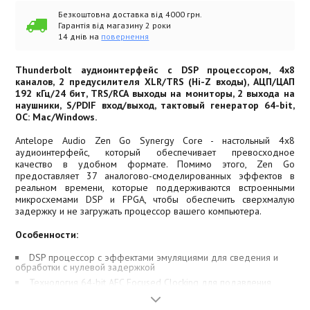
Безкоштовна доставка від 4000 грн.
Гарантія від магазину 2 роки
14 днів на
повернення
Thunderbolt аудиоинтерфейс с DSP процессором, 4х8
каналов, 2 предусилителя XLR/TRS (Hi-Z входы), АЦП/ЦАП
192 кГц/24 бит, TRS/RCA выходы на мониторы, 2 выхода на
наушники, S/PDIF вход/выход, тактовый генератор 64-bit,
ОС: Mac/Windows.
Antelope Audio Zen Go Synergy Core - настольный 4x8
аудиоинтерфейс, который обеспечивает превосходное
качество в удобном формате. Помимо этого, Zen Go
предоставляет 37 аналогово-смоделированных эффектов в
реальном времени, которые поддерживаются встроенными
микросхемами DSP и FPGA, чтобы обеспечить сверхмалую
задержку и не загружать процессор вашего компьютера.
Особенности:
DSP процессор с эффектами эмуляциями для сведения и
обработки с нулевой задержкой
Технология 64-bit AFC Focused Clocking для подавления
джиттера
Технология FPGA точно моделирует гитарный характер