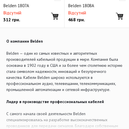
Аналоговый видеокабель RG49/U 75 Ом
Belden 1807A
Belden 1808A
Аналоговый видеокабель RG49/U 75 Ом
Відсутній
Відсутній
312
грн.
468
грн.
Цифровой видеокабель RG59/U 75 Ом
Цифровой миниатюрный видеокабель RG59/U 75 Ом
Цифровой магистральный видеокабель RG6/U 75 Ом
О компании Belden
Цифровой магистральный видеокабель RG11/U 75 Ом
Belden — один из самых известных и авторитетных
Цифровой SMPTE 3GB HD-SDI 1080p
производителей кабельной продукции в мире. Компания была
основана в 1902 году в США и за более чем столетнюю историю
TRIAX видеокабель RG59/U 75 Ом
стала символом надежности, инноваций и безупречного
качества. Кабели Belden широко используются в
SMPTE 311M Hybrid Camera Cable
профессиональном аудио, телевещании, телекоммуникациях,
Цифровой RGB/SDI/HDTV видео-мультикор, 75 Ом
промышленной автоматизации и сетевой инфраструктуре.
Кабель передачи данных CAT5e
DMX кабель
Лидер в производстве профессиональных кабелей
BNC коннекторы
Снято
С самого начала своей деятельности Belden
специализировалась на разработке высококачественных
проводников для передачи сигналов. Благодаря собственным