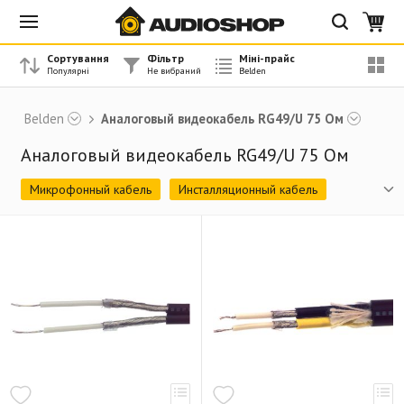
Сортування
Фільтр
Міні-прайс
Belden
Аналоговый видеокабель RG49/U 75 Ом
Аналоговый видеокабель RG49/U 75 Ом
Микрофонный кабель
Инсталляционный кабель
Акустический кабель
Цифровой кабель (AES/EBU 110 Ом)
Мультикорный кабель Comercial AV
Мультикорный кабель Flex Brade
Мультикорный цифровой кабель
Аналоговый видеокабель