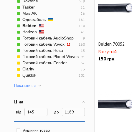
Roxtone
359
Цифровой магистр
Tasker
21
SMPTE 311M Hybri
MastAK
26
Одескабель
161
BNC коннекторы
Belden
150
Horizon
45
Готовий кабель AudioShop
9
Belden 70052
Готовий кабель Vovox
160
Готовий кабель Hosa
13
Відсутній
Готовий кабель Planet Waves
95
150
грн.
Готовий кабель Fender
32
Clarity
53
Quiklok
202
Показати всi
Ціна
від
до
Акційний товар