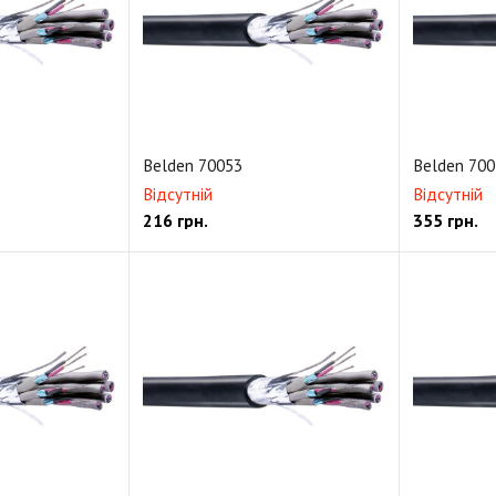
альный видеокабель RG11/U 75 Ом
Цифровой SMPTE 3GB HD-SDI 
d Camera Cable
Цифровой RGB/SDI/HDTV видео-мультикор, 75 Ом
Снято
Belden 70053
Belden 700
Відсутній
Відсутній
216
грн.
355
грн.