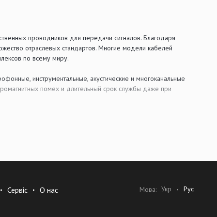
ественных проводников для передачи сигналов. Благодаря
ожество отраслевых стандартов. Многие модели кабелей
плексов по всему миру.
офонные, инструментальные, акустические и многоканальные
тромагнитных помех и длительный срок службы даже при
тки, надежные диэлектрики и прочные внешние оболочки.
тивление, емкость и эффективность экранирования. Это
Укр
Рус
Мова:
Сервіс
О нас
нцертных систем, театральных комплексов и радиовещательных
енно кабель Belden как основу для своей продукции