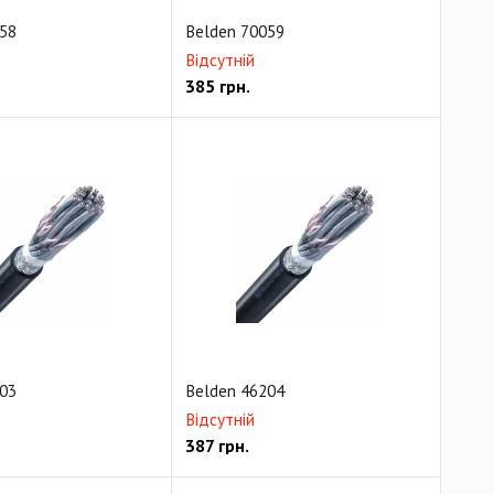
58
Belden 70059
Відсутній
385
грн.
03
Belden 46204
Відсутній
387
грн.