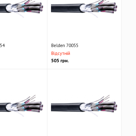
1080p
TRIAX видеокабель RG59/U 75 Ом
Кабель передачи данных CAT5e
DMX кабель
54
Belden 70055
Відсутній
505
грн.