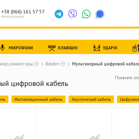
+38 (066) 161 57 57
Консультація
МІКРОФОНИ
КЛАВІШНІ
УДАРНІ
икор,коннекторы
Belden
Мультикорный цифровой кабел
Показати спо
ый цифровой кабель
ель
Инсталляционный кабель
Акустический кабель
Цифровой
ль Comercial AV
Мультикорный кабель Flex Brade
Мультикорный
кабель RG49/U 75 Ом
Аналоговый видеокабель RG49/U 75 Ом
рный видеокабель RG59/U 75 Ом
Цифровой магистральный видео