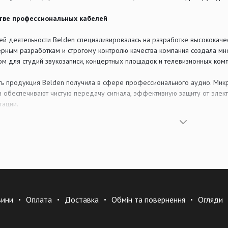
стве профессиональных кабелей
оей деятельности Belden специализировалась на разработке высококач
рным разработкам и строгому контролю качества компания создала мн
ом для студий звукозаписи, концертных площадок и телевизионных ком
ь продукция Belden получила в сфере профессионального аудио. Микр
а обеспечивают чистую передачу сигнала, эффективную защиту от элек
тации.
 материалов
абелей Belden используются медные проводники высокой степени очис
льшое внимание точности электрических характеристик, включая сопро
ную работу кабелей и минимальные потери сигнала.
фессионального звука
вини
Оплата
Доставка
Обмін та повернення
Огляди
я Belden широко применяется при создании студийных инсталляций, ко
оизводители готовых кабелей и коммутационных решений используют им