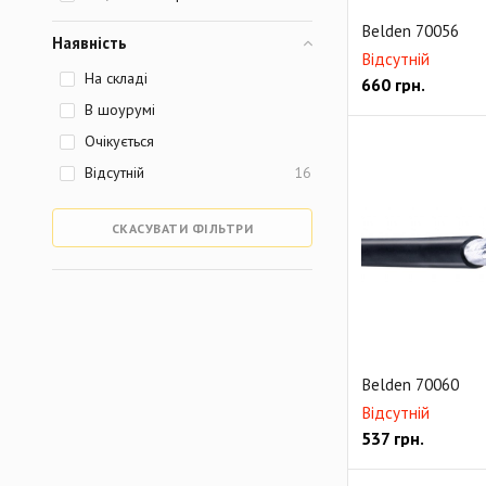
Belden 70056
Наявність
Відсутній
На складі
660
грн.
В шоурумі
Очікується
Відсутній
16
СКАСУВАТИ ФІЛЬТРИ
Belden 70060
Відсутній
537
грн.