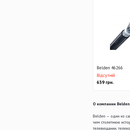
Belden 46266
Відсутній
639
грн.
О компании Belden
Belden — один из с
чем столетнюю исто
телевещании, телек