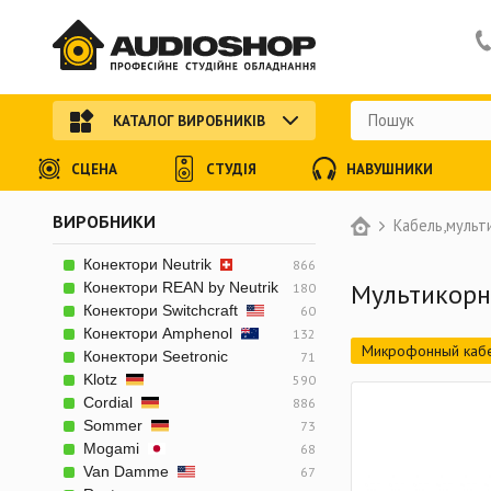
КАТАЛОГ ВИРОБНИКІВ
СЦЕНА
СТУДІЯ
НАВУШНИКИ
ВИРОБНИКИ
Кабель,мульт
Конектори Neutrik
866
Мультикорн
Конектори REAN by Neutrik
180
Конектори Switchcraft
60
Конектори Amphenol
132
Микрофонный каб
Конектори Seetronic
71
Klotz
590
Мультикорный кабе
Cordial
886
Аналоговый видео
Sommer
73
Mogami
68
Цифровой миниатю
Van Damme
67