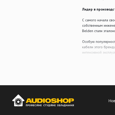
Лидер в производ
С самого начала св
собственным инжене
Belden стали эталон
Особую популярност
кабели этого бренд
интенсивной эксплуа
Высокое качество
Для производства к
Компания уделяет бо
гарантирует стабиль
Belden в мире про
Но
Кабельная продукци
центров. Многие пр