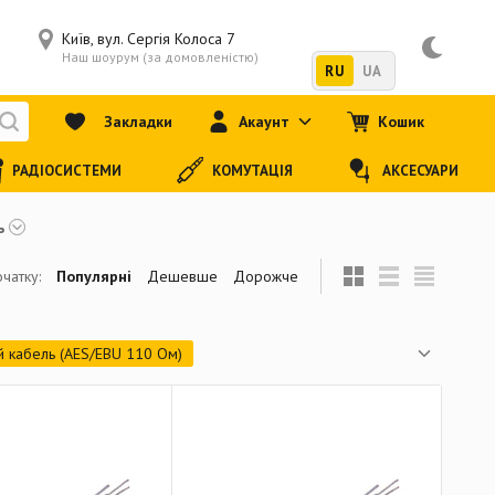
Київ, вул. Сергія Колоса 7
Наш шоурум (за домовленістю)
RU
UA
Закладки
Акаунт
Кошик
РАДІОСИСТЕМИ
КОМУТАЦІЯ
АКСЕСУАРИ
ь
чатку:
Популярні
Дешевше
Дорожче
 кабель (AES/EBU 110 Ом)
 цифровой кабель
Аналоговый видеокабель
Цифровой видеокабель RG59/U 75 Ом
кабель RG6/U 75 Ом