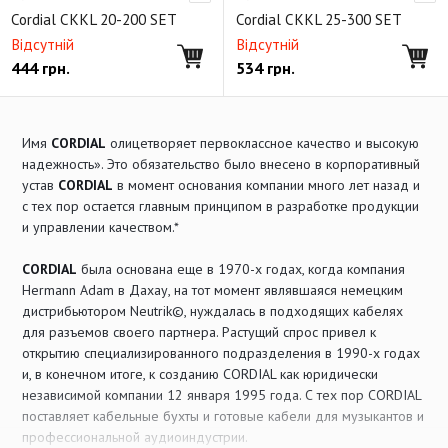
Готовый балансный кабель
Cordial CKKL 20-200 SET
Cordial CKKL 25-300 SET
Готовый балансный кабель (TRS - XLR female)
Відсутній
Відсутній
444
грн.
534
грн.
Готовый небалансный кабель
Готовый небалансный кабель (TS - XLR female)
Готовый балансный кабель (TRS - TRS)
Имя
CORDIAL
олицетворяет первоклассное качество и высокую
надежность». Это обязательство было внесено в корпоративный
Готовый микрофонный кабель
устав
CORDIAL
в момент основания компании много лет назад и
Готовый инструментальный кабель
DMX кабель
с тех пор остается главным принципом в разработке продукции
и управлении качеством.*
Готовый акустический кабель
Небалансный двойной
CORDIAL
была основана еще в 1970-х годах, когда компания
Y-образный кабель
Готовый SPDIF кабель
Hermann Adam в Дахау, на тот момент являвшаяся немецким
Готовый BNC кабель
Готовый MIDI кабель
дистрибьютором Neutrik©, нуждалась в подходящих кабелях
для разъемов своего партнера. Растущий спрос привел к
Ethernet кабель RJ-45
FireWire кабель
USB кабель
открытию специализированного подразделения в 1990-х годах
и, в конечном итоге, к созданию CORDIAL как юридически
HDMI кабель
Toslink кабель
Кабель питания
независимой компании 12 января 1995 года. С тех пор CORDIAL
Готовый кабель Phoenix
Студийный D-Sub кабель
поставляет кабельные бухты и готовые кабели для музыкантов и
профессиональной аудиоиндустрии.
Готовый студийный мультикор
Удлинители