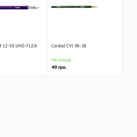
Готовый акустический кабель
кабель
Готовый MIDI кабель
бель
Кабель питания
Готовый кабель Phoenix
очастотный кабель
Мультикорный видео кабель
M 12-50 UHD-FLEX-
Cordial CVI 06-28
На складі
49
грн.