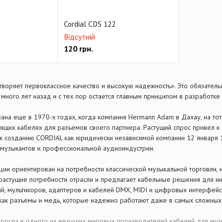
Cordial CDS 122
Відсутній
120
грн.
воряет первоклассное качество и высокую надежность». Это обязатель
много лет назад и с тех пор остается главным принципом в разработке
ана еще в 1970-х годах, когда компания Hermann Adam в Дахау, на то
ящих кабелях для разъемов своего партнера. Растущий спрос привел к
, к созданию CORDIAL как юридически независимой компании 12 января 
 музыкантов и профессиональной аудиоиндустрии.
ии ориентирован на потребности классической музыкальной торговли, 
растущие потребности отрасли и предлагает кабельные решения для инс
й, мультикоров, адаптеров и кабелей DMX, MIDI и цифровых интерфей
 как разъемы и медь, которые надежно работают даже в самых сложных
росла в одного из ведущих мировых производителей кабелей для муз