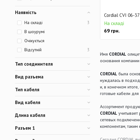
Наявність
Cordial CVI 06-37
На складі
3
На складі
69
грн.
В шоурумі
Очікується
Відсутній
3
Имя
CORDIAL
олицет
основания компании 
Тип соединителя
CORDIAL
была основ
Вид разъема
нуждалась в подход
и, в конечном итоге
Тип кабеля
готовые кабели для
Вид кабеля
Ассортимент продукц
CORDIAL
учитывает 
Длина кабеля
сетевых подключени
компонентам, таким
Разъем 1
Сегодня CORDIAL вы