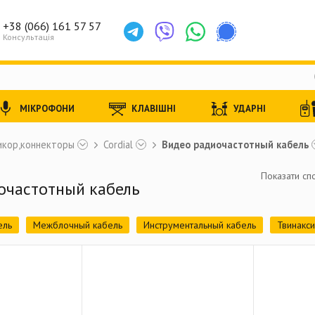
+38 (066) 161 57 57
Консультація
МІКРОФОНИ
КЛАВІШНІ
УДАРНІ
икор,коннекторы
Cordial
Видео радиочастотный кабель
Показати спо
очастотный кабель
ель
Межблочный кабель
Инструментальный кабель
Твинакси
кий кабель
Цифровой DMX (AES/EBU) кабель
Мультикорный каб
кабель
Мультикоры
Аксессуары
Готовый балансный кабель
ый кабель
Готовый небалансный кабель (TS - XLR female)
Готов