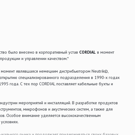
ство было внесено в корпоративный устав
CORDIAL
в момент
 продукции и управлении качеством.*
т момент являвшаяся немецким дистрибьютором Neutrik©,
 открытию специализированного подразделения в 1990-х годах
1995 года. С тех пор CORDIAL поставляет кабельные бухты и
индустрии мероприятий и инсталляций. В разработке продуктов
трументов, микрофонов и акустических систем, а также для
сов. Особое внимание уделяется высококачественным
 условиях.
ыкального рынка и продолжает придерживаться своих базовых