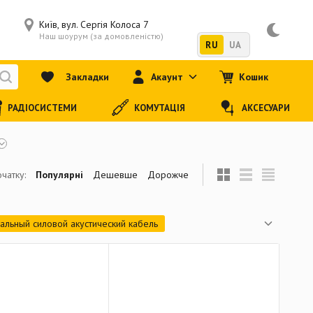
Київ, вул. Сергія Колоса 7
Наш шоурум (за домовленістю)
RU
UA
Закладки
Акаунт
Кошик
РАДІОСИСТЕМИ
КОМУТАЦІЯ
АКСЕСУАРИ
чатку:
Популярні
Дешевше
Дорожче
альный силовой акустический кабель
ель
Мультикорный акустический кабель
Готовый балансный кабель (TRS - XLR female)
ый балансный кабель (TRS - TRS)