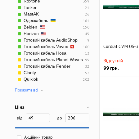
Roxtone
359
Готовый микрофон
Tasker
21
Небалансный двой
MastAK
26
Одескабель
161
Ethernet кабель RJ
Belden
150
Horizon
45
Студийный D-Sub к
Готовий кабель AudioShop
9
Готовый видео рад
Cordial CVM 06-
Готовий кабель Vovox
160
Готовий кабель Hosa
13
Готовий кабель Planet Waves
95
Відсутній
Готовий кабель Fender
32
99
грн.
Clarity
53
Quiklok
202
Показати всi
Ціна
від
до
Акційний товар