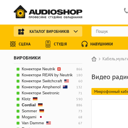
КАТАЛОГ ВИРОБНИКІВ
СЦЕНА
СТУДІЯ
НАВУШНИКИ
ВИРОБНИКИ
Кабель,мульт
Конектори Neutrik
866
Видео ради
Конектори REAN by Neutrik
180
Конектори Switchcraft
60
Конектори Amphenol
132
Микрофонный каб
Конектори Seetronic
71
Klotz
590
Силовой акустичес
Cordial
886
Комбинированный 
Sommer
73
Mogami
68
Готовый небалансн
Van Damme
67