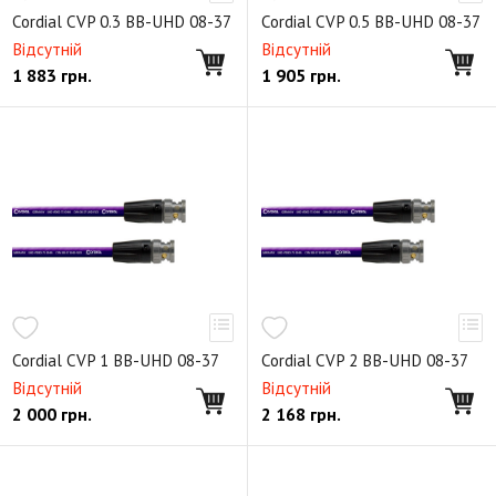
Готовый балансный кабель
Cordial CVP 0.3 BB-UHD 08-37
Cordial CVP 0.5 BB-UHD 08-37
Готовый балансный кабель (TRS - XLR female)
Відсутній
Відсутній
1 883
грн.
1 905
грн.
Готовый небалансный кабель
Готовый небалансный кабель (TS - XLR female)
Готовый балансный кабель (TRS - TRS)
Готовый микрофонный кабель
Готовый инструментальный кабель
DMX кабель
Готовый акустический кабель
Небалансный двойной
Y-образный кабель
Готовый SPDIF кабель
Готовый BNC кабель
Готовый MIDI кабель
Cordial CVP 1 BB-UHD 08-37
Cordial CVP 2 BB-UHD 08-37
Ethernet кабель RJ-45
FireWire кабель
USB кабель
Відсутній
Відсутній
2 000
грн.
2 168
грн.
HDMI кабель
Toslink кабель
Кабель питания
Готовый кабель Phoenix
Студийный D-Sub кабель
Готовый студийный мультикор
Удлинители