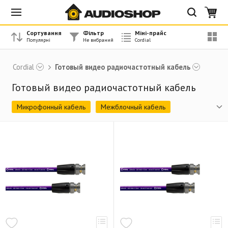
Сортування
Фільтр
Міні-прайс
Cordial
Готовый видео радиочастотный кабель
Готовый видео радиочастотный кабель
Микрофонный кабель
Межблочный кабель
Инструментальный кабель
Твинаксиальный силовой акустический кабель
Силовой акустический кабель
Цифровой DMX (AES/EBU) кабель
Мультикорный кабель
Мультикорный акустический кабель
Комбинированный кабель
Мультикоры
Аксессуары