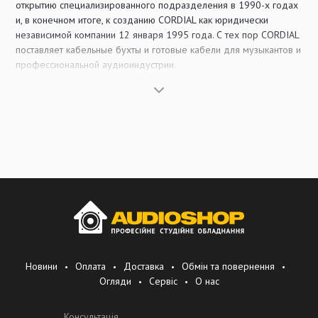
открытию специализированного подразделения в 1990-х годах
и, в конечном итоге, к созданию CORDIAL как юридически
независимой компании 12 января 1995 года. С тех пор CORDIAL
поставляет кабельные бухты и готовые кабели для музыкантов и
профессиональной аудиоиндустрии.
Ассортимент продукции ориентирован на потребности
классической музыкальной торговли, индустрии мероприятий и
инсталляций. В разработке продуктов
CORDIAL
учитывает
растущие потребности отрасли и предлагает кабельные
решения для инструментов, микрофонов и акустических систем,
а также для сетевых подключений, мультикоров, адаптеров и
кабелей DMX, MIDI и цифровых интерфейсов. Особое внимание
уделяется высококачественным компонентам, таким как
разъемы и медь, которые надежно работают даже в самых
сложных условиях.
Сегодня CORDIAL выросла в одного из ведущих мировых
Новини
Оплата
Доставка
Обмін та повернення
производителей кабелей для музыкального рынка и
Огляди
Сервіс
О нас
продолжает придерживаться своих базовых принципов:
высокое качество кабелей, постоянная доступность продукции,
Консультація