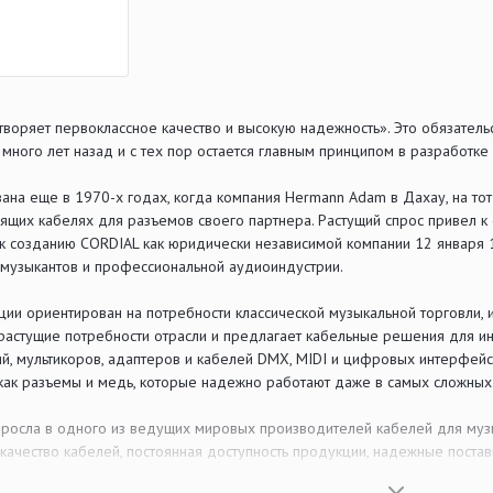
воряет первоклассное качество и высокую надежность». Это обязатель
много лет назад и с тех пор остается главным принципом в разработке
ана еще в 1970-х годах, когда компания Hermann Adam в Дахау, на то
ящих кабелях для разъемов своего партнера. Растущий спрос привел к
, к созданию CORDIAL как юридически независимой компании 12 января 
 музыкантов и профессиональной аудиоиндустрии.
ии ориентирован на потребности классической музыкальной торговли, 
растущие потребности отрасли и предлагает кабельные решения для инс
й, мультикоров, адаптеров и кабелей DMX, MIDI и цифровых интерфей
 как разъемы и медь, которые надежно работают даже в самых сложных
росла в одного из ведущих мировых производителей кабелей для муз
качество кабелей, постоянная доступность продукции, надежные постав
оторого компания не отказывается ни при каких обстоятельствах.