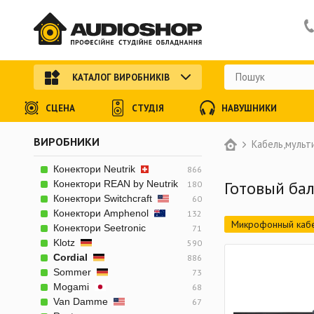
КАТАЛОГ ВИРОБНИКІВ
СЦЕНА
СТУДІЯ
НАВУШНИКИ
ВИРОБНИКИ
Кабель,мульт
Конектори Neutrik
866
Готовый ба
Конектори REAN by Neutrik
180
Конектори Switchcraft
60
Конектори Amphenol
132
Микрофонный каб
Конектори Seetronic
71
Klotz
590
Силовой акустичес
Cordial
886
Комбинированный 
Sommer
73
Mogami
68
Готовый небалансн
Van Damme
67