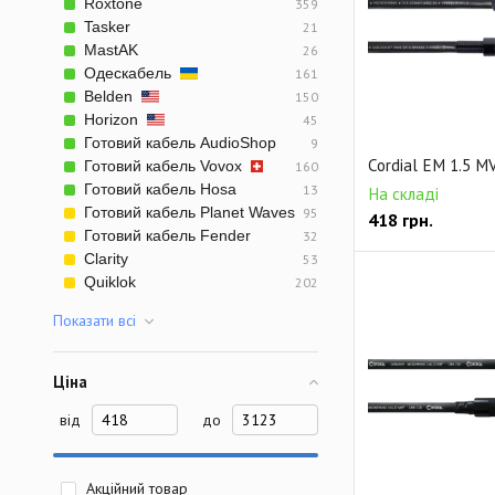
Roxtone
359
Готовый микрофон
Tasker
21
Небалансный двой
MastAK
26
Одескабель
161
Ethernet кабель RJ
Belden
150
Horizon
45
Студийный D-Sub к
Готовий кабель AudioShop
9
Готовый видео рад
Cordial EM 1.5 M
Готовий кабель Vovox
160
Готовий кабель Hosa
13
На складі
Готовий кабель Planet Waves
95
418
грн.
Готовий кабель Fender
32
Clarity
53
Quiklok
202
Показати всi
Ціна
від
до
Акційний товар