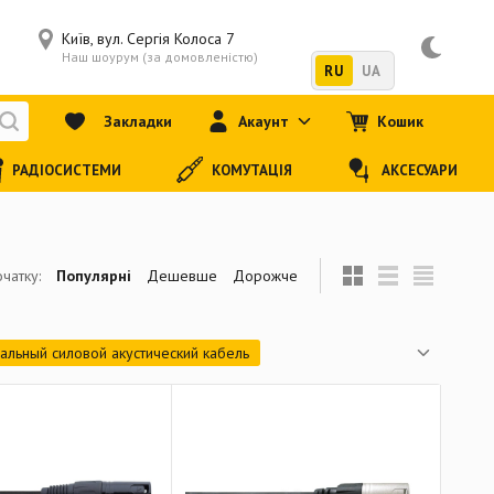
Київ, вул. Сергія Колоса 7
Наш шоурум (за домовленістю)
RU
UA
Закладки
Акаунт
Кошик
РАДІОСИСТЕМИ
КОМУТАЦІЯ
АКСЕСУАРИ
чатку:
Популярні
Дешевше
Дорожче
альный силовой акустический кабель
ель
Мультикорный акустический кабель
Готовый балансный кабель (TRS - XLR female)
ый балансный кабель (TRS - TRS)