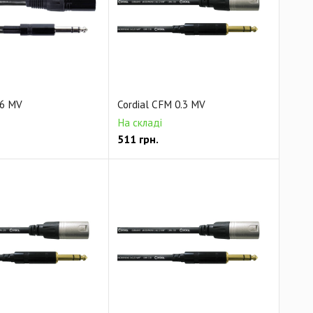
Готовый акустический кабель
кабель
Готовый MIDI кабель
бель
Кабель питания
Готовый кабель Phoenix
очастотный кабель
Мультикорный видео кабель
 6 MV
Cordial CFM 0.3 MV
На складі
511
грн.