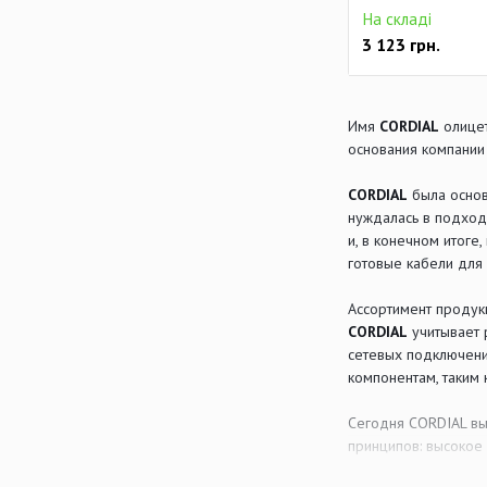
На складі
3 123
грн.
Имя
CORDIAL
олицет
основания компании 
CORDIAL
была основ
нуждалась в подход
и, в конечном итоге
готовые кабели для
Ассортимент продукц
CORDIAL
учитывает 
сетевых подключени
компонентам, таким
Сегодня CORDIAL вы
принципов: высокое 
— это принцип, от к