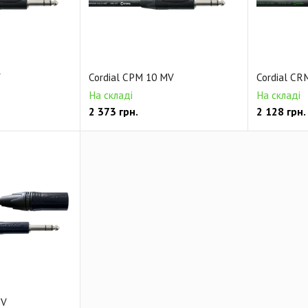
V
Cordial CPM 10 MV
Cordial CR
На складі
На складі
2 373
грн.
2 128
грн.
MV