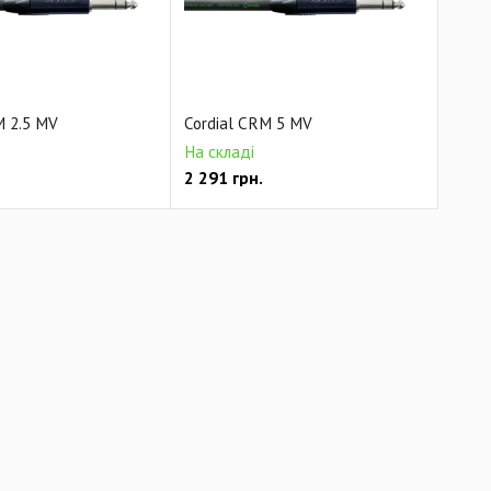
M 2.5 MV
Cordial CRM 5 MV
На складі
2 291
грн.