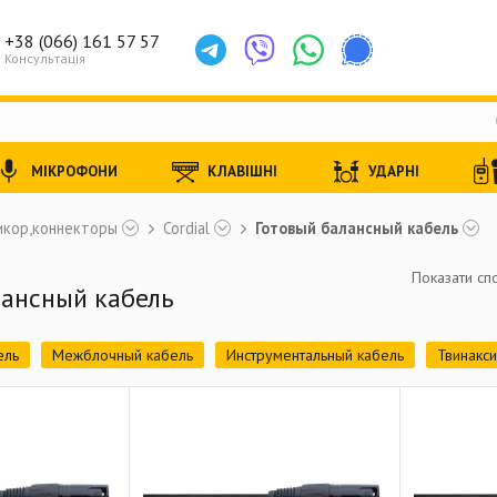
+38 (066) 161 57 57
Консультація
МІКРОФОНИ
КЛАВІШНІ
УДАРНІ
икор,коннекторы
Cordial
Готовый балансный кабель
Показати спо
лансный кабель
ель
Межблочный кабель
Инструментальный кабель
Твинакси
кий кабель
Цифровой DMX (AES/EBU) кабель
Мультикорный каб
кабель
Мультикоры
Аксессуары
Готовый балансный кабель
ый кабель
Готовый небалансный кабель (TS - XLR female)
Готов