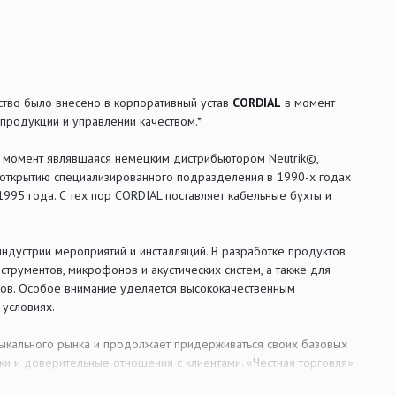
ство было внесено в корпоративный устав
CORDIAL
в момент
 продукции и управлении качеством.*
т момент являвшаяся немецким дистрибьютором Neutrik©,
 открытию специализированного подразделения в 1990-х годах
1995 года. С тех пор CORDIAL поставляет кабельные бухты и
индустрии мероприятий и инсталляций. В разработке продуктов
трументов, микрофонов и акустических систем, а также для
сов. Особое внимание уделяется высококачественным
 условиях.
ыкального рынка и продолжает придерживаться своих базовых
ки и доверительные отношения с клиентами. «Честная торговля»