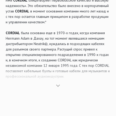
Имя
CORDIAL
олицетворяет первоклассное качество и высокую
надежность». Это обязательство было внесено в корпоративный
Видео радиочастотный кабель
устав
CORDIAL
в момент основания компании много лет назад и
Мультикорный видео кабель
с тех пор остается главным принципом в разработке продукции
и управлении качеством.*
Готовый видео радиочастотный кабель
CORDIAL
была основана еще в 1970-х годах, когда компания
Hermann Adam в Дахау, на тот момент являвшаяся немецким
дистрибьютором Neutrik©, нуждалась в подходящих кабелях
для разъемов своего партнера. Растущий спрос привел к
открытию специализированного подразделения в 1990-х годах
и, в конечном итоге, к созданию CORDIAL как юридически
независимой компании 12 января 1995 года. С тех пор CORDIAL
поставляет кабельные бухты и готовые кабели для музыкантов и
профессиональной аудиоиндустрии.
Ассортимент продукции ориентирован на потребности
классической музыкальной торговли, индустрии мероприятий и
инсталляций. В разработке продуктов
CORDIAL
учитывает
растущие потребности отрасли и предлагает кабельные
решения для инструментов, микрофонов и акустических систем,
а также для сетевых подключений, мультикоров, адаптеров и