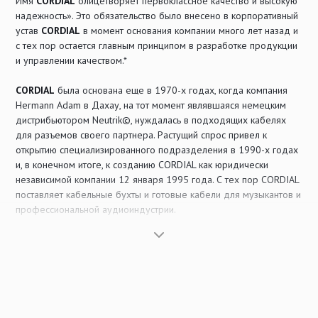
Имя
CORDIAL
олицетворяет первоклассное качество и высокую
надежность». Это обязательство было внесено в корпоративный
Видео радиочастотный кабель
устав
CORDIAL
в момент основания компании много лет назад и
Мультикорный видео кабель
с тех пор остается главным принципом в разработке продукции
и управлении качеством.*
Готовый видео радиочастотный кабель
CORDIAL
была основана еще в 1970-х годах, когда компания
Hermann Adam в Дахау, на тот момент являвшаяся немецким
дистрибьютором Neutrik©, нуждалась в подходящих кабелях
для разъемов своего партнера. Растущий спрос привел к
открытию специализированного подразделения в 1990-х годах
и, в конечном итоге, к созданию CORDIAL как юридически
независимой компании 12 января 1995 года. С тех пор CORDIAL
поставляет кабельные бухты и готовые кабели для музыкантов и
профессиональной аудиоиндустрии.
Ассортимент продукции ориентирован на потребности
классической музыкальной торговли, индустрии мероприятий и
инсталляций. В разработке продуктов
CORDIAL
учитывает
растущие потребности отрасли и предлагает кабельные
решения для инструментов, микрофонов и акустических систем,
а также для сетевых подключений, мультикоров, адаптеров и