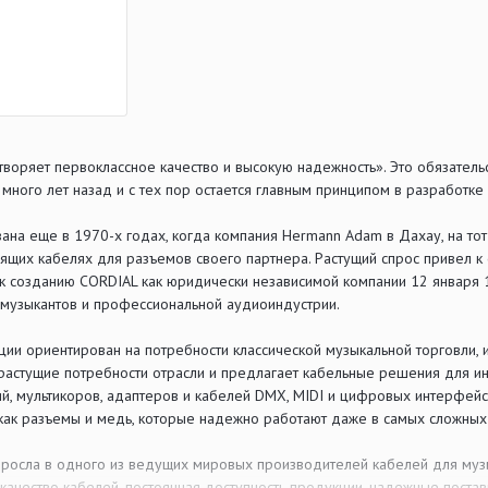
воряет первоклассное качество и высокую надежность». Это обязатель
много лет назад и с тех пор остается главным принципом в разработке
ана еще в 1970-х годах, когда компания Hermann Adam в Дахау, на то
ящих кабелях для разъемов своего партнера. Растущий спрос привел к
, к созданию CORDIAL как юридически независимой компании 12 января 
 музыкантов и профессиональной аудиоиндустрии.
ии ориентирован на потребности классической музыкальной торговли, 
растущие потребности отрасли и предлагает кабельные решения для инс
й, мультикоров, адаптеров и кабелей DMX, MIDI и цифровых интерфей
 как разъемы и медь, которые надежно работают даже в самых сложных
росла в одного из ведущих мировых производителей кабелей для муз
качество кабелей, постоянная доступность продукции, надежные постав