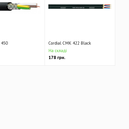
Готовый акустический кабель
кабель
Готовый MIDI кабель
бель
Кабель питания
Готовый кабель Phoenix
очастотный кабель
Мультикорный видео кабель
 450
Cordial CMK 422 Black
На складі
178
грн.