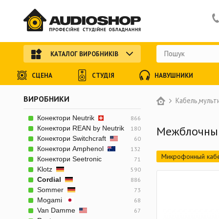
КАТАЛОГ ВИРОБНИКІВ
СЦЕНА
СТУДІЯ
НАВУШНИКИ
ВИРОБНИКИ
Кабель,мульт
Конектори Neutrik
866
Межблочный
Конектори REAN by Neutrik
180
Конектори Switchcraft
60
Конектори Amphenol
132
Микрофонный каб
Конектори Seetronic
71
Klotz
590
Силовой акустичес
Cordial
886
Комбинированный 
Sommer
73
Mogami
68
Готовый небалансн
Van Damme
67