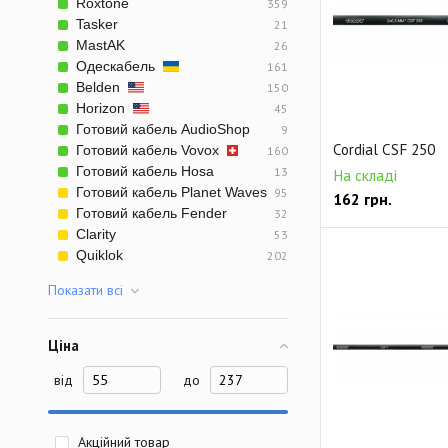
Roxtone
359
Готовый микрофон
Tasker
21
Небалансный двой
MastAK
26
Одескабель
161
Ethernet кабель RJ
Belden
150
Horizon
45
Студийный D-Sub к
Готовий кабель AudioShop
9
Готовый видео рад
Cordial CSF 250
Готовий кабель Vovox
160
Готовий кабель Hosa
13
На складі
Готовий кабель Planet Waves
95
162
грн.
Готовий кабель Fender
32
Clarity
53
Quiklok
202
Показати всi
Ціна
від
до
Акційний товар