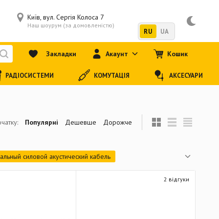
Київ, вул. Сергія Колоса 7
Наш шоурум (за домовленістю)
RU
UA
Закладки
Акаунт
Кошик
РАДІОСИСТЕМИ
КОМУТАЦІЯ
АКСЕСУАРИ
чатку:
Популярні
Дешевше
Дорожче
альный силовой акустический кабель
ель
Мультикорный акустический кабель
2 відгуки
Готовый балансный кабель (TRS - XLR female)
ый балансный кабель (TRS - TRS)