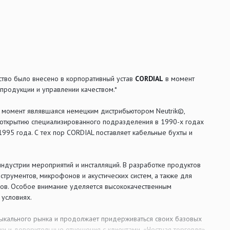
ство было внесено в корпоративный устав
CORDIAL
в момент
 продукции и управлении качеством.*
т момент являвшаяся немецким дистрибьютором Neutrik©,
 открытию специализированного подразделения в 1990-х годах
1995 года. С тех пор CORDIAL поставляет кабельные бухты и
индустрии мероприятий и инсталляций. В разработке продуктов
трументов, микрофонов и акустических систем, а также для
сов. Особое внимание уделяется высококачественным
 условиях.
ыкального рынка и продолжает придерживаться своих базовых
ки и доверительные отношения с клиентами. «Честная торговля»