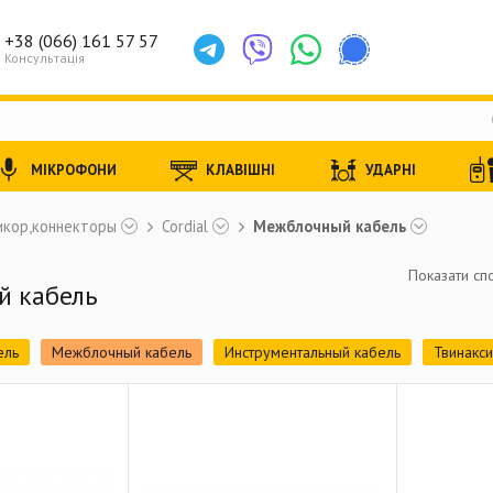
+38 (066) 161 57 57
Консультація
МІКРОФОНИ
КЛАВІШНІ
УДАРНІ
икор,коннекторы
Cordial
Межблочный кабель
Показати спо
 кабель
ель
Межблочный кабель
Инструментальный кабель
Твинакси
кий кабель
Цифровой DMX (AES/EBU) кабель
Мультикорный каб
кабель
Мультикоры
Аксессуары
Готовый балансный кабель
ый кабель
Готовый небалансный кабель (TS - XLR female)
Готов