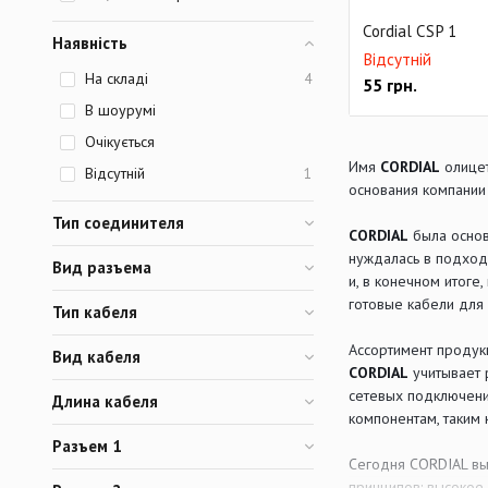
Cordial CSP 1
Наявність
Відсутній
На складі
4
55
грн.
В шоурумі
Очікується
Имя
CORDIAL
олицет
Відсутній
1
основания компании 
Тип соединителя
CORDIAL
была основ
нуждалась в подход
Вид разъема
и, в конечном итоге
готовые кабели для
Тип кабеля
Ассортимент продукц
Вид кабеля
CORDIAL
учитывает 
сетевых подключени
Длина кабеля
компонентам, таким
Разъем 1
Сегодня CORDIAL вы
принципов: высокое 