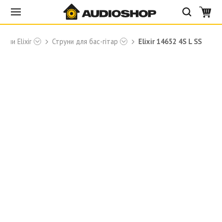
руни Elixir
Струни для бас-гітар
Elixir 14652 4S L SS