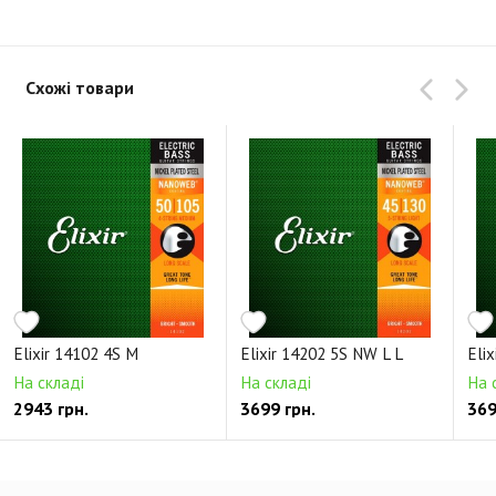
Схожі товари
Elixir 14102 4S M
Elixir 14202 5S NW L L
Eli
На складі
На складі
На 
2943 грн.
3699 грн.
369