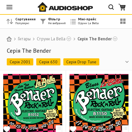
Сортування
Фільтр
Міні-прайс
Гитары
Струни La Bella
Серія The Bender
Серія The Bender
Серія 2001
Серія 630
Серія Drop Tune
Серія ELITE
Серія FOLKSINGER
Серія Golden Alloy
Серія HRS
Серія Phosphor Bronze
Серія PROFESSIONAL
Серія RX
Серія Silk&Steel
Серія Silver Plated
Серія Specialty Sets
Серія The Bender
Серія VIVACE
Струни для укулеле