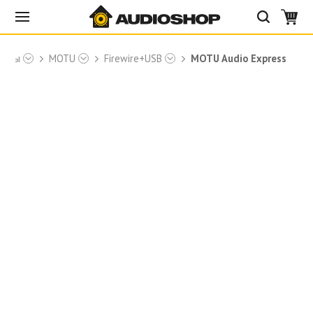
арты
MOTU
Firewire+USB
MOTU Audio Express