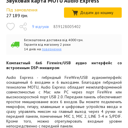
Звуковая карта MOTU Audio Express
Під замовлення
Додати до кошику
27 189
грн.
9 відгуків
839128005402
Безкоштовна доставка від 4000 грн.
Гарантія від магазину 2 роки
14 днів на
повернення
Компактный 6x6 Firewire/USB аудио интерфейс со
встроенным DSP-микшером
Audio Express - гибридный FireWire/USB аудиоинтерфейс
оснащенный 6 входами и 6 выходами. Благодаря гибридной
технологии MOTU, Audio Express обладает межплатформенной
совместимостью c Mac или PC через порт FireWire или
высокоскоростной порт USB 2.0. Передняя панель обеспечивает
простое микширование всех 6 входов. Вы можете подключить
микрофон, гитару, клавишные и цифровые устройства ввода и
сразу управлять миксом на главный выход через 4 ручки на
передней панели, помеченные MIC 1, MIC 2, LINE 3-4 и S/PDIF.
Кроме того, можно отрегулировать входные уровни
непосредственно с передней панели.