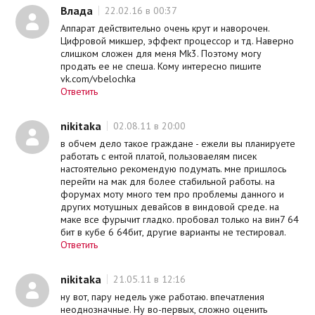
Влада
22.02.16 в 00:37
Аппарат действительно очень крут и наворочен.
Цифровой микшер, эффект процессор и тд. Наверно
слишком сложен для меня Mk3. Поэтому могу
продать ее не спеша. Кому интересно пишите
vk.com/vbelochka
Ответить
nikitaka
02.08.11 в 20:00
в обчем дело такое граждане - ежели вы планируете
работать с ентой платой, пользоваелям писек
настоятельно рекомендую подумать. мне пришлось
перейти на мак для более стабильной работы. на
форумах моту много тем про проблемы данного и
других мотушных девайсов в виндовой среде. на
маке все фурычит гладко. пробовал только на вин7 64
бит в кубе 6 64бит, другие варианты не тестировал.
Ответить
nikitaka
21.05.11 в 12:16
ну вот, пару недель уже работаю. впечатления
неоднозначные. Ну во-первых, сложно оценить