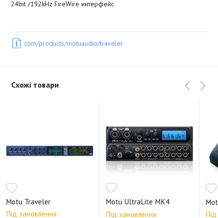
24bit /192kHz FireWire интерфейс
com/products/motuaudio/traveler
Схожі товари
Motu Traveler
Motu UltraLite MK4
Mot
Під замовлення
Під замовлення
Під