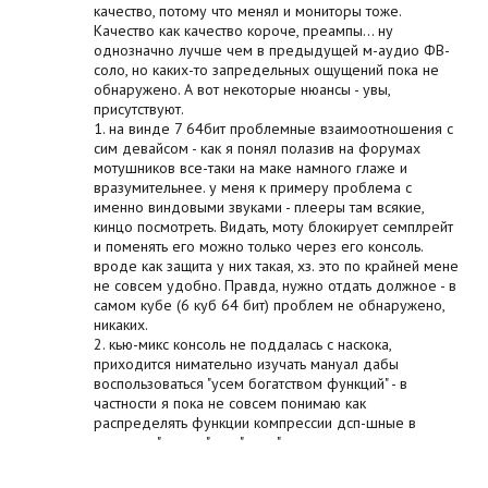
качество, потому что менял и мониторы тоже.
Качество как качество короче, преампы... ну
однозначно лучше чем в предыдущей м-аудио ФВ-
соло, но каких-то запредельных ощущений пока не
обнаружено. А вот некоторые нюансы - увы,
присутствуют.
1. на винде 7 64бит проблемные взаимоотношения с
сим девайсом - как я понял полазив на форумах
мотушников все-таки на маке намного глаже и
вразумительнее. у меня к примеру проблема с
именно виндовыми звуками - плееры там всякие,
кинцо посмотреть. Видать, моту блокирует семплрейт
и поменять его можно только через его консоль.
вроде как защита у них такая, хз. это по крайней мене
не совсем удобно. Правда, нужно отдать должное - в
самом кубе (6 куб 64 бит) проблем не обнаружено,
никаких.
2. кью-микс консоль не поддалась с наскока,
приходится нимательно изучать мануал дабы
воспользоваться "усем богатством функций" - в
частности я пока не совсем понимаю как
распределять функции компрессии дсп-шные в
режимах "инсерт" или "сенд"
плюсы конечно они все описаны и здесь и на сайте
моту - куча полезных дырочек, питание по шине и