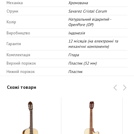
Механіка
Хромована
Нижня дека і обичайка з червоного дерева
Струни
Savarez Cristal Corum
Натуральний відкритий -
Колір
OpenPore (OP)
Виробництво
Індонезія
12 місяців (на електронні та
Гарантія
механічні компоненти)
Комплектація
Гітара
Верхній поріжок
Пластик (52 мм)
Нижній поріжок
Пластик
Схожі товари