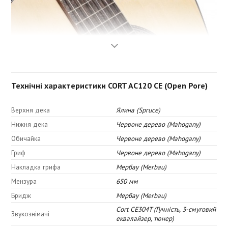
Технічні характеристики CORT AC120 CE (Open Pore)
Верхня дека
Ялина (Spruce)
Нижня дека
Червоне дерево (Mahogany)
Обичайка
Червоне дерево (Mahogany)
Гриф
Червоне дерево (Mahogany)
Накладка грифа
Мербау (Merbau)
Мензура
650 мм
Ялина вирізняється чудовим поєднанням гнучкості та міцності,
Бридж
Мербау (Merbau)
завдяки чому є одним з найпопулярніших матеріалів для
виготовлення верхньої деки класичних гітар. Чудові тональні
Cort CE304T (Гучність, 3-смуговий
Звукознімачі
характеристики роблять ялину ідеальним вибором для безлічі
еквалайзер, тюнер)
музичних жанрів і стилів гри.