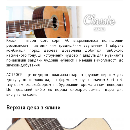
Класичні гітари Cort серії AC відрізняються поліпшеним
резонансом і автентичним традиційним звучанням. Підібрана
комбінація порід дерева дозволила добитися глибокого
насиченого тону. Ці інструменти чудово підійдуть для музикантів
початківців завдяки чудовій чуйності і меншій вимогливості до
звуковидобування.
AC120CE - це недорога класична гітара з зручним вирізом для
доступу до верхніх ладів і фірмовим звукознімачем Cort з 3-
смуговим еквалайзером і вбудованим хроматичним тюнером.
Це ідеальний вибір як перша електрокласична гітара для
виступів на сцені.
Верхня дека з ялини