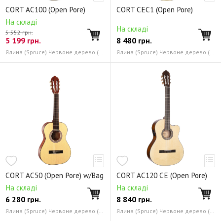
Электроакустические гитары. Серия CJ
CORT AC100 (Open Pore)
CORT CEC1 (Open Pore)
Электроакустические гитары. Серия MR
На складі
На складі
5 552 грн.
Электроакустические гитары. Серия NDX
5 199
грн.
8 480
грн.
Электроакустические гитары. Серия SFX
Ялина (Spruce) Червоне дерево (Mahogany)
Ялина (Spruce) Червоне дерево (Mahogany)
Электроакустические гитары. Серия EVL
Электрогитары. Серия Classic Rock Series
Электрогитары. Серия EVL
Электрогитары. Серия G
Электрогитары. Серия Matthias Jabs Signature
Электрогитары. Серия FUEL
Электрогитары. Серия КХ
Электрогитары. Серия M
Электрогитары. Серия Jazz Box
Электрогитары. Серия VX
Электрогитары. Серия X
CORT AC50 (Open Pore) w/Bag
CORT AC120 CE (Open Pore)
Электрогитары. Серия Zenox
Бас-гитары. Серия Artisan
На складі
На складі
6 280
грн.
8 840
грн.
Бас-гитары. Серия Action Series
Ялина (Spruce) Червоне дерево (Mahogany)
Ялина (Spruce) Червоне дерево (Mahogany)
Бас-гитары. Серия Curbow
Бас-гитары. Серия GB