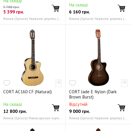
На складі
На складі
5 788 грн.
5 399
грн.
6 160
грн.
Ялина (Spruce) Червоне дерево (Mahogany)
Ялина (Spruce) Червоне дерево (Mahogany)
CORT AC160 CF (Natural)
CORT Jade E Nylon (Dark
Brown Burst)
На складі
Відсутній
12 800
грн.
9 000
грн.
Ялина (Spruce) Макасарське чорне дерево (Macassar Ebony)
Ялина (Spruce) Червоне дерево (Mahogany)