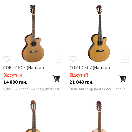
Бас-гитары. Серия Gene Simmons
Бас-гитары. Серия Т
CORT CEC5 (Natural)
CORT CEC7 (Natural)
Відсутній
Відсутній
14 880
грн.
21 040
грн.
Цілісний червоний кедр (Red Cedar) Червоне дерево (Mahogany)
Цілісний кедр (Red Cedar) Бразильське залізне дерево (Pau Ferro)