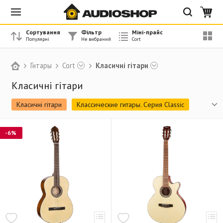
Сортування
Фільтр
Міні-прайс
Гитары
Cort
Класичні гітари
Класичні гітари
Класичні гітари
Классические гитары. Серия Classic
Акустические гитары. Серия Standard
-6%
Акустические гитары. Серия AS
Акустические гитары. Серия Earth
Акустические гитары. Серия Luce
Акустические бас-гитары
Электроакустические гитары. Серия Jade