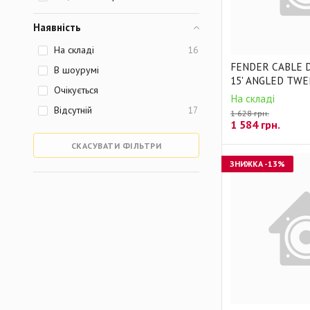
Наявність
На складі
16
FENDER CABLE 
В шоурумі
15' ANGLED TW
Очікується
На складі
Відсутній
17
1 628 грн.
1 584
грн.
СКАСУВАТИ ФІЛЬТРИ
ЗНИЖКА
-13%