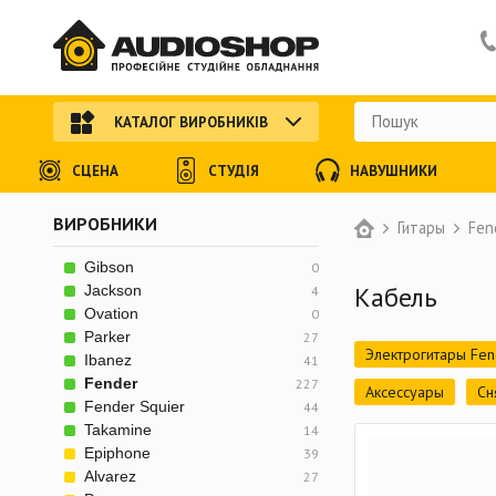
КАТАЛОГ ВИРОБНИКІВ
СЦЕНА
СТУДІЯ
НАВУШНИКИ
ВИРОБНИКИ
Гитары
Fen
Gibson
0
Кабель
Jackson
4
Ovation
0
Parker
27
Электрогитары Fen
Ibanez
41
Fender
227
Аксессуары
Сн
Fender Squier
44
Takamine
14
Epiphone
39
Alvarez
27