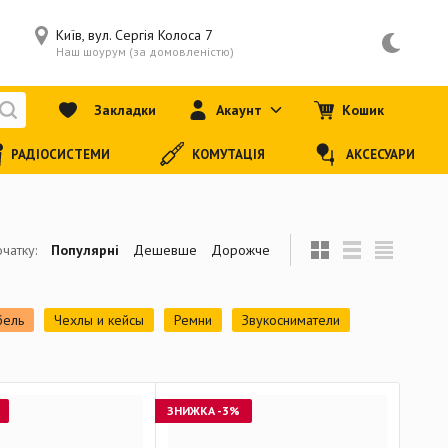
Київ, вул. Сергія Колоса 7
Наш шоурум (за домовленістю)
Закладки
Акаунт
Кошик
РАДІОСИСТЕМИ
КОМУТАЦІЯ
АКСЕСУАРИ
чатку:
Популярні
Дешевше
Дорожче
бель
Чехлы и кейсы
Ремни
Звукосниматели
ЗНИЖКА
-3%