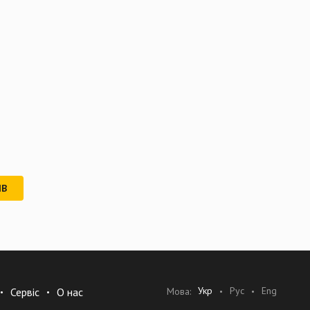
ІВ
Укр
Рус
Eng
Мова:
Сервіс
О нас