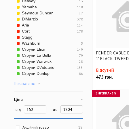
Peavey
13
Yamaha
158
Seymour Duncan
27
DiMarzio
370
Aria
124
Cort
178
Stagg
Washburn
3
Струни Elixir
149
FENDER CABLE 
Струни La Bella
79
1' BLACK TWEED
Струни Warwick
28
Струни D'Addario
155
Відсутній
Струни Dunlop
86
475
грн.
Показати всi
ЗНИЖКА
-3%
Ціна
від
до
Акційний товар
18