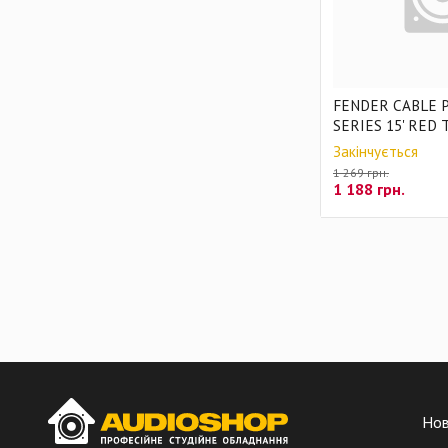
FENDER CABLE 
SERIES 15' RED
Закінчується
1 269 грн.
1 188
грн.
Но