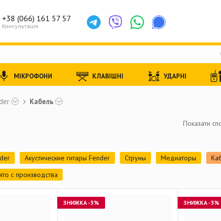
+38 (066) 161 57 57
Консультація
МІКРОФОНИ
КЛАВІШНІ
УДАРНІ
der
Кабель
Показати спо
der
Акустические гитары Fender
Струны
Медиаторы
Ка
ято с производства
ЗНИЖКА
-3%
ЗНИЖКА
-3%