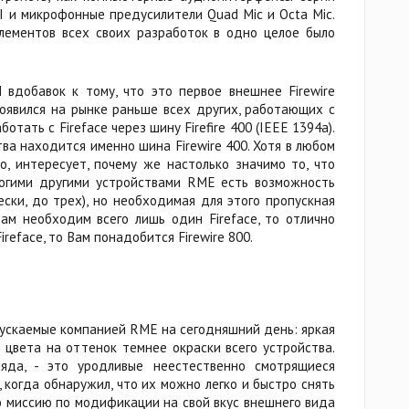
I и микрофонные предусилители Quad Mic и Octa Mic.
ементов всех своих разработок в одно целое было
 вдобавок к тому, что это первое внешнее Firewire
оявился на рынке раньше всех других, работающих с
ботать с Fireface через шину Firefire 400 (IEEE 1394a).
тва находится именно шина Firewire 400. Хотя в любом
но, интересует, почему же настолько значимо то, что
многими другими устройствами RME есть возможность
ески, до трех), но необходимая для этого пропускная
 Вам необходим всего лишь один Fireface, то отлично
reface, то Вам понадобится Firewire 800.
ыпускаемые компанией RME на сегодняшний день: яркая
цвета на оттенок темнее окраски всего устройства.
яда, - это уродливые неестественно смотрящиеся
 когда обнаружил, что их можно легко и быстро снять
ю миссию по модификации на свой вкус внешнего вида