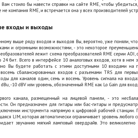
 Вам стоило бы навести справки на сайте RME, чтобы убедиться,
 не компания RME, и встречается она у всех производителей устро
ые входы и выходы
ному выше ряду входов и выходов Вы, вероятно, уже поняли, что 
ками и огромными возможностями, - это некоторое преуменьшени
реобразователей лежит схема преобразователей RME серии ADI, 
о 24 бит. Всего в интерфейсе 10 аналоговых входов, хотя в не
нно Вы будете работать с этими доступными 10 входами на п
восемь сбалансированных входов с разъемами TRS для первых
ходы для каналов один, семь и восемь. Уровень сигнала на вход
 dBu, -10 dBV или уровень, обозначенный RME как Lo Gain для входо
рвого канала, размещенный на лицевой панели, - это несбал
ости. Он предназначен для гитары или бас-гитары и предусмат
дключении инструмента напрямую к цифровой рабочей станции. 
щаяся LIM, которая автоматически ограничивает уровень любого с
ридает звучанию мягкий ламповый овердрайв. Это великолепно к