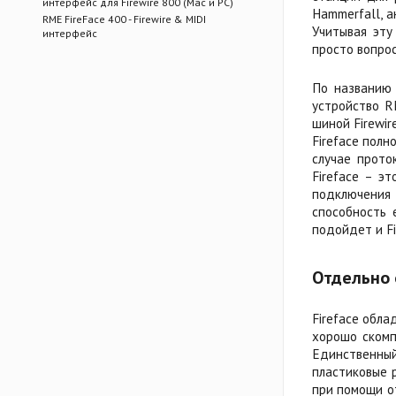
интерфейс для Firewire 800 (Mac и PC)
Hammerfall, 
RME FireFace 400 - Firewire & MIDI
Учитывая эту
интерфейс
просто вопрос
По названию 
устройство R
шиной Firewir
Fireface полн
случае проток
Fireface – э
подключения 
способность 
подойдет и Fi
Отдельно 
Fireface обла
хорошо скомп
Единственны
пластиковые р
при помощи о