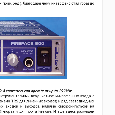
– прим. ред.), благодаря чему интерфейс стал гораздо
D-A converters can operate at up to 192kHz.
нструментальный вход, четыре микрофонных входа с
мами TRS для линейных входов) и ряд светодиодных
х входов и выходов, наличие синхроимпульсов на
I-порта и для порта Firewire. И еще здесь размещен