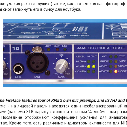
акже удалил рэковые «уши» (так же, как это сделал наш фотограф 
 я смог запихнуть его в сумку для ноутбука.
he Fireface features four of RME's own mic preamps, and its A-D and 
еме – на лицевой панели находятся один несбалансированный и
ями (разъемы XLR наряду с дополнительными ¼-дюймовыми разъе
. Последние отображают коэффициент усиления для аналоговы
тах. Кроме того, есть различные индикаторы активности для MID