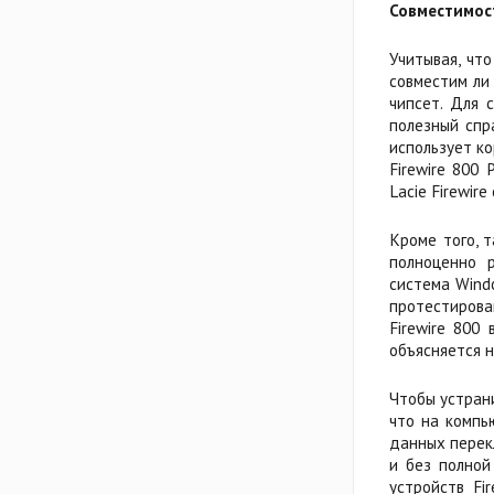
Совместимост
Учитывая, чт
совместим ли 
чипсет. Для 
полезный спр
использует ко
Firewire 800
Lacie Firewire 
Кроме того, т
полноценно р
система Wind
протестирова
Firewire 800
объясняется 
Чтобы устрани
что на компь
данных перекл
и без полной
устройств Fi