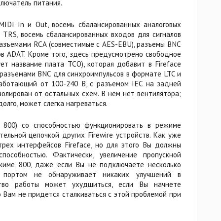
лючатель питания.
IDI In и Out, восемь сбалансированных аналоговых
TRS, восемь сбалансированных входов для сигналов
 разъемами RCA (совместимые с AES-EBU), разъемы BNC
в ADAT. Кроме того, здесь предусмотрено свободное
т название плата TCO), которая добавит в Fireface
разъемами BNC для синхроимпульсов в формате LTC и
 работающий от 100-240 В, с разъемом IEC на задней
золирован от остальных схем. В нем нет вентилятора;
олго, может слегка нагреваться.
re 800) со способностью функционировать в режиме
тельной цепочкой других Firewire устройств. Как уже
трех интерфейсов Fireface, но для этого Вы должны
пособностью. Фактически, увеличение пропускной
ежиме 800, даже если Вы не подключаете несколько
м портом не обнаруживает никаких улучшений в
ство работы может ухудшиться, если Вы начнете
о Вам не придется сталкиваться с этой проблемой при