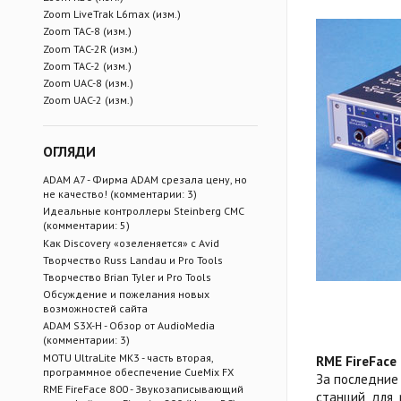
Zoom LiveTrak L6max (изм.)
Zoom TAC-8 (изм.)
Zoom TAC-2R (изм.)
Zoom TAC-2 (изм.)
Zoom UAC-8 (изм.)
Zoom UAC-2 (изм.)
ОГЛЯДИ
ADAM A7 - Фирма ADAM срезала цену, но
не качество!
(комментарии: 3)
Идеальные контроллеры Steinberg CMC
(комментарии: 5)
Как Discovery «озеленяется» с Avid
Творчество Russ Landau и Pro Tools
Творчество Brian Tyler и Pro Tools
Обсуждение и пожелания новых
возможностей сайта
ADAM S3X-H - Обзор от AudioMedia
(комментарии: 3)
MOTU UltraLite MK3 - часть вторая,
RME FireFace
программное обеспечение CueMix FX
За последние
RME FireFace 800 - Звукозаписывающий
станций для 