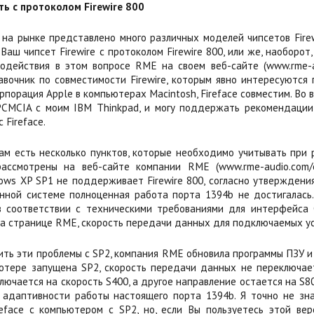
ь с протоколом Firewire 800
о на рынке представлено много различных моделей чипсетов Fire
Ваш чипсет Firewire с протоколом Firewire 800, или же, наоборо
содействия в этом вопросе RME на своем веб-сайте (www.rme-aud
авочник по совместимости Firewire, которым явно интересуются 
рпорация Apple в компьютерах Macintosh, Fireface совместим. Во 
 PCMCIA с моим IBM Thinkpad, и могу поддержать рекомендации
с Fireface.
ам есть несколько пунктов, которые необходимо учитывать при р
ассмотрены на веб-сайте компании RME (www.rme-audio.com/eng
ows XP SP1 не поддерживает Firewire 800, согласно утверждения
нной системе полноценная работа порта 1394b не достигалась.
 в соответствии с техническими требованиями для интерфейса Op
на странице RME, скорость передачи данных для подключаемых уст
ть эти проблемы с SP2, компания RME обновила программы ПЗУ и 
ютере запущена SP2, скорость передачи данных не переключает
ючается на скорость S400, а другое направление остается на S80
 адаптивности работы настоящего порта 1394b. Я точно не зна
reface с компьютером с SP2, но, если Вы пользуетесь этой вер