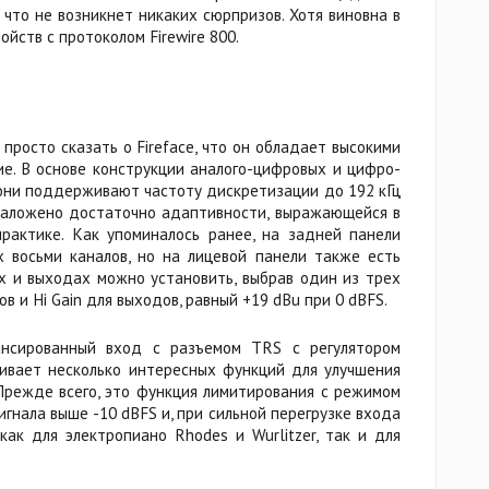
 что не возникнет никаких сюрпризов. Хотя виновна в
йств с протоколом Firewire 800.
просто сказать о Fireface, что он обладает высокими
е. В основе конструкции аналого-цифровых и цифро-
они поддерживают частоту дискретизации до 192 кГц
м заложено достаточно адаптивности, выражающейся в
рактике. Как упоминалось ранее, на задней панели
 восьми каналов, но на лицевой панели также есть
ах и выходах можно установить, выбрав один из трех
в и Hi Gain для выходов, равный +19 dBu при 0 dBFS.
ансированный вход с разъемом TRS с регулятором
ривает несколько интересных функций для улучшения
Прежде всего, это функция лимитирования с режимом
игнала выше -10 dBFS и, при сильной перегрузке входа
ак для электропиано Rhodes и Wurlitzer, так и для