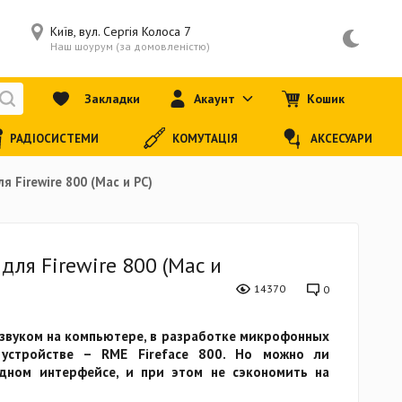
Київ, вул. Сергія Колоса 7
Наш шоурум (за домовленістю)
Закладки
Акаунт
Кошик
РАДІОСИСТЕМИ
КОМУТАЦІЯ
АКСЕСУАРИ
 Firewire 800 (Mac и PC)
ля Firewire 800 (Mac и
14370
0
 звуком на компьютере, в разработке микрофонных
устройстве – RME Fireface 800. Но можно ли
дном интерфейсе, и при этом не сэкономить на