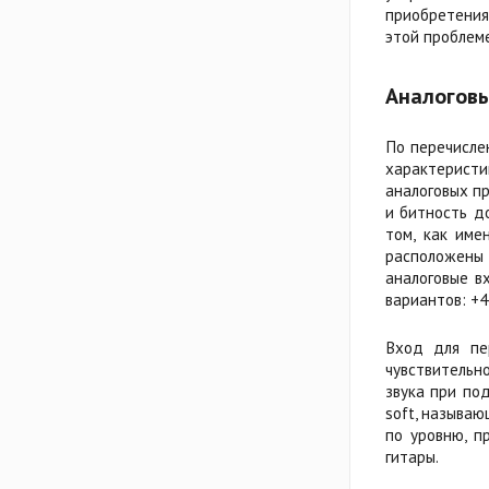
приобретения
этой проблеме
Аналогов
По перечислен
характеристи
аналоговых п
и битность д
том, как име
расположены 
аналоговые в
вариантов: +4
Вход для пе
чувствительн
звука при по
soft, называю
по уровню, п
гитары.