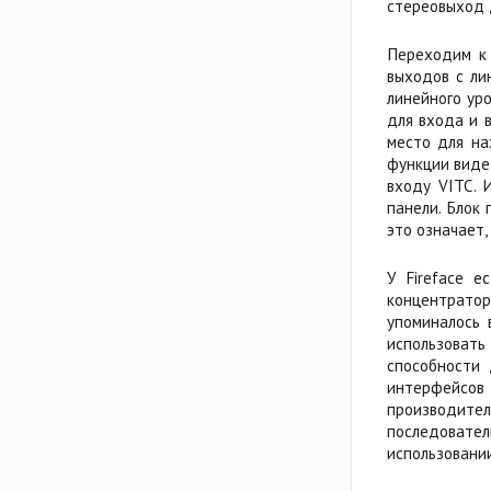
стереовыход 
Переходим к 
выходов с ли
линейного ур
для входа и 
место для на
функции виде
входу VITC. 
панели. Блок
это означает,
У Fireface е
концентратор
упоминалось 
использоват
способности 
интерфейсов
производите
последователь
использовани