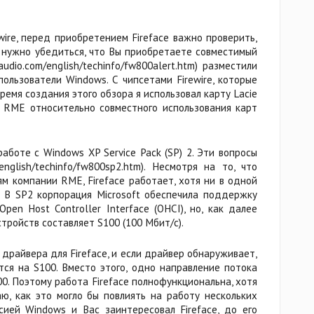
wire, перед приобретением Fireface важно проверить,
т, нужно убедиться, что Вы приобретаете совместимый
io.com/english/techinfo/fw800alert.htm) разместили
пользователи Windows. С чипсетами Firewire, которые
время создания этого обзора я использовал карту Lacie
 RME относительно совместного использования карт
аботе с Windows XP Service Pack (SP) 2. Эти вопросы
lish/techinfo/fw800sp2.htm). Несмотря на то, что
м компании RME, Fireface работает, хотя ни в одной
 В SP2 корпорация Microsoft обеспечила поддержку
en Host Controller Interface (OHCI), но, как далее
ройств составляет S100 (100 Мбит/с).
драйвера для Fireface, и если драйвер обнаруживает,
ся на S100. Вместо этого, одно направление потока
0. Поэтому работа Fireface полнофункциональна, хотя
ю, как это могло бы повлиять на работу нескольких
сией Windows и Вас заинтересовал Fireface, до его