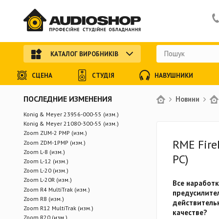
КАТАЛОГ ВИРОБНИКІВ
СЦЕНА
СТУДІЯ
НАВУШНИКИ
ПОСЛЕДНИЕ ИЗМЕНЕНИЯ
Новини
Konig & Meyer 23956-000-55 (изм.)
Konig & Meyer 21080-300-55 (изм.)
Zoom ZUM-2 PMP (изм.)
RME Fire
Zoom ZDM-1PMP (изм.)
Zoom L-8 (изм.)
PC)
Zoom L-12 (изм.)
Zoom L-20 (изм.)
Zoom L-20R (изм.)
Все наработк
Zoom R4 MultiTrak (изм.)
предусилит
Zoom R8 (изм.)
действитель
Zoom R12 MultiTrak (изм.)
качестве?
Zoom R20 (изм.)