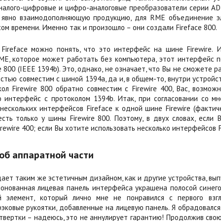
аналого-цифровые и цифро-аналоговые преобразователи серии AD
 явно взаимодополняющую продукцию, для RME объединение эл
ом времени. Именно так и произошло – они создали Fireface 800.
Fireface можно понять, что это интерфейс на шине Firewire. И
ME, которое может работать без компьютера, этот интерфейс п
e 800 (IEEE 1394b). Это, однако, не означает, что Вы не сможете ра
остью совместим с шиной 1394a, да и, в общем-то, внутри устройс
ол Firewire 800 обратно совместим с Firewire 400, Вас, возмож
то интерфейс с протоколом 1394b. Итак, при согласовании со 
нескольких интерфейсов Fireface к одной шине Firewire (фактич
есть только у шины Firewire 800. Поэтому, в двух словах, если
rewire 400; если Вы хотите использовать несколько интерфейсов Fi
об аппаратной части
дает таким же эстетичным дизайном, как и другие устройства, в
онованная лицевая панель интерфейса украшена полосой синего 
й элемент, который лично мне не понравился с первого взгл
эковые рукоятки, добавленные на лицевую панель. Я обрадовался,
твертки – надеюсь, это не аннулирует гарантию! Продолжив сво