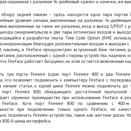
для наушников с разъемом ¼-дюймовый «джек» и, конечно, же вык
обзору задней панели – здесь находится одна пара портов M
нейным уровнем сигнала, выполненные на разъемах ¼-дюймовые 
овня, выполненные на таких же разъемах, вход и выход S/PDIF с
выхода синхроимпульсов и две пары оптических входов и выходо
ходящейся в разработке платы Time Code Option (RME используе
осинхронизации благодаря дополнительным входам и выходам с 
И, наконец, в Fireface предусмотрен встроенный блок питания,
 питания, расположенный с одной стороны устройства, надежно и
 что Fireface работает бесшумно, но если остается включенным над
сть три порта Firewire (один порт Firewire 400 и два Firewi
а, что позволяет подключать к компьютеру Fireface с последова
в начале статьи, к одной шине Firewire можно подключать до 
ь порт Firewire 800, обладающего достаточной пропускной с
дает огромное преимущество при использовании Fireface в р
 Fireface. Хотя порт Firewire 800 по сравнению с 400-
льности при подключении только одного Fireface, но каче
но подключать Firewire-устройства, такие, как жесткие диски. Н
и 800-й шины интерфейса.