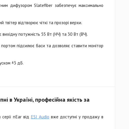
тним дифузором Slatefiber забезпечує максимально
й твітер відтворює чіткі та прозорі верхи.
 вихідну потужність 55 Вт (НЧ) та 30 Вт (ВЧ).
м портом підсилює баси та дозволяє ставити монітор
уском ±3 дБ.
пні в Україні, професійна якість за
я серії nEar від
ESI Audio
вже доступні у продажу в