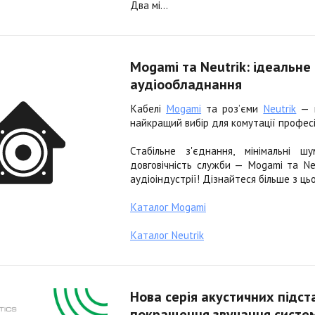
Два мі...
Mogami та Neutrik: ідеальн
аудіообладнання
Кабелі
Mogami
та роз’єми
Neutrik
— ц
найкращий вибір для комутації профес
Стабільне з'єднання, мінімальні 
довговічність служби — Mogami та Ne
аудіоіндустрії! Дізнайтеся більше з цьо
Каталог Mogami
Каталог Neutrik
Нова серія акустичних підст
покращення звучання систе