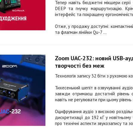
Тепер навіть бюджетні мікшери серії
DEEP та гнучку маршрутизацію. Крі
інтерфейс та покращену ергономічність
Отже, у продажу доступні: компактни
та флагман лінійки Qu-7 ...
Zoom UAC-232: новий USB-ауд
творчості без меж
Технологія запису 32 біти з рухомою к
Тихесенький шепіт в озвучуванні ауді
завжди отримаєш достатній рівень с
навіть не регулювати при цьому рівень 
Оцифрування аудіо з високою розділь
дискретизації до 192 кГ у новітньому
про технічні аспекти звукозапису та з