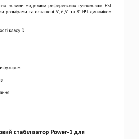
тно новими моделями референсних гучномовців ESI
воїми розмірами та оснащені 5”, 6,5” та 8” НЧ-динаміком
сті класу D
дифузором
ів
чання
новий стабілізатор Power-1 для