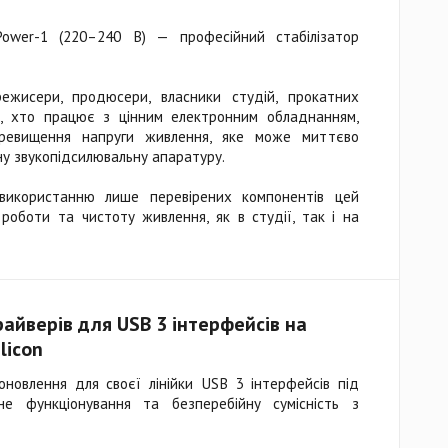
wer-1 (220–240 В) — професійний стабілізатор
ежисери, продюсери, власники студій, прокатних
сі, хто працює з цінним електронним обладнанням,
ревищення напруги живлення, яке може миттєво
у звукопідсилювальну апаратуру.
 використанню лише перевірених компонентів цей
 роботи та чистоту живлення, як в студії, так і на
айверів для USB 3 інтерфейсів на
licon
оновлення для своєї лінійки USB 3 інтерфейсів під
е функціонування та безперебійну сумісність з