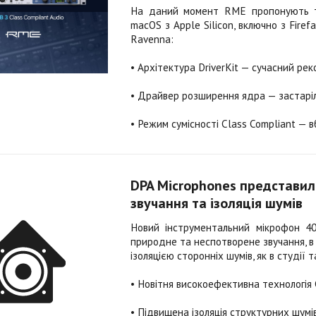
На даний момент RME пропонують тр
macOS з Apple Silicon, включно з Firefa
Ravenna:
• Архітектура DriverKit — сучасний ре
• Драйвер розширення ядра — застаріли
• Режим сумісності Class Compliant — в
DPA Microphones представил
звучання та ізоляція шумів
Новий інструментальний мікрофон 
природне та неспотворене звучання, в
ізоляцією сторонніх шумів, як в студії та
• Новітня високоефективна технологі
• Підвищена ізоляція структурних шумі