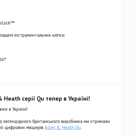
roLock™
кращені інструментальних кліпси
360°
 Heath серії Qu тепер в Україні!
вже в Україні!
ід легендарного британського виробника ми отримали
ерії цифрових мікшерів
Allen & Heath Qu
.