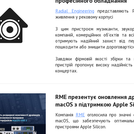
професійного обладнання
Radial Engineering
представляють Po
живлення у рековому корпусі
З цим пристроєм музиканти, звукор
компаній, комерційних об'єктів та в
отримують надійний захист від пе
пошкодити або знищити дороговартісн
Завдяки фірмовій якості збірки та
пристрій пропонує високу надійність
концертах.
RME презентує оновлення др
macOS з підтримкою Apple Si
Компанія
RME
оголосила про значні 
macOS, що забезпечують оптимальн
пристроями Apple Silicon.