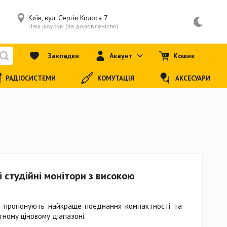
Київ, вул. Сергія Колоса 7
Наш шоурум (за домовленістю)
Закладки
Акаунт
Кошик
РАДІОСИСТЕМИ
КОМУТАЦІЯ
АКСЕСУАРИ
і студійні монітори з високою
 пропонують найкраще поєднання компактності та
ному ціновому діапазоні.