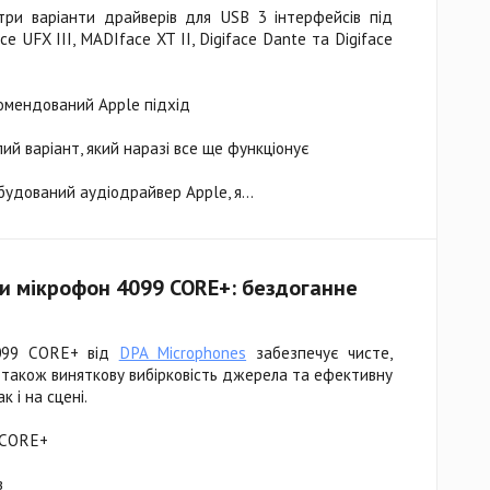
и варіанти драйверів для USB 3 інтерфейсів під
ce UFX III, MADIface XT II, Digiface Dante та Digiface
комендований Apple підхід
й варіант, який наразі все ще функціонує
будований аудіодрайвер Apple, я...
и мікрофон 4099 CORE+: бездоганне
4099 CORE+ від
DPA Microphones
забезпечує чисте,
 також виняткову вибірковість джерела та ефективну
к і на сцені.
я CORE+
в