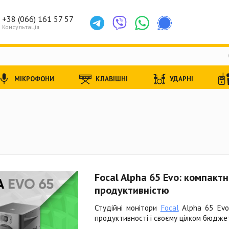
+38 (066) 161 57 57
Консультація
МІКРОФОНИ
КЛАВІШНІ
УДАРНІ
Focal Alpha 65 Evo: компактн
продуктивністю
Студійні монітори
Focal
Alpha 65 Evo
продуктивності і своєму цілком бюджет