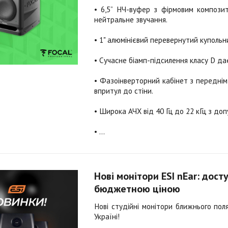
• 6,5” НЧ-вуфер з фірмовим компози
нейтральне звучання.
• 1" алюмінієвий перевернутий купольни
• Сучасне біамп-підсилення класу D дає
• Фазоінверторний кабінет з передні
впритул до стіни.
• Широка АЧХ від 40 Гц до 22 кГц з доп
• ...
Нові монітори ESI nEar: досту
бюджетною ціною
Нові студійні монітори ближнього пол
Україні!