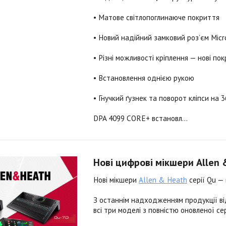
• Матове світлопоглинаюче покриття
• Новий надійний замковий роз’єм Mic
• Різні можливості кріплення — нові по
• Встановлення однією рукою
• Гнучкий ґузнек та поворот кліпси на 
DPA 4099 CORE+ встановл...
Нові цифрові мікшери Allen &
Нові мікшери
Allen & Heath
серії Qu — 
З останнім надходженням продукції в
всі три моделі з повністю оновленої с