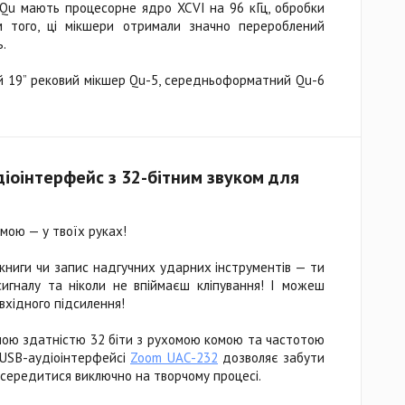
 Qu мають процесорне ядро XCVI на 96 кГц, обробки
м того, ці мікшери отримали значно перероблений
.
й 19” рековий мікшер Qu-5, середньоформатний Qu-6
іоінтерфейс з 32-бітним звуком для
омою — у твоїх руках!
окниги чи запис надгучних ударних інструментів — ти
игналу та ніколи не впіймаєш кліпування! І можеш
вхідного підсилення!
ною здатністю 32 біти з рухомою комою та частотою
 USB-аудіоінтерфейсі
Zoom UAC-232
дозволяє забути
осередитися виключно на творчому процесі.