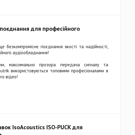
е поєднання для професійного
е безкомпромісне поєднання якості та надійності,
ійного аудіообладнання!
шуми, максимально прозора передача сигналу та
utrik використовуються топовими професіоналами в
го відео!
авок IsoAcoustics ISO-PUCK для
м