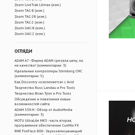
Zoom LiveTrak L6max (изм.)
Zoom TAC-8 (изм.)
Zoom TAC-2R (изм.)
Zoom TAC-2 (изм.)
Zoom UAC-8 (изм.)
Zoom UAC-2 (изм.)
ОГЛЯДИ
ADAM A7 - Фирма ADAM срезала цену, но
не качество!
(комментарии: 3)
Идеальные контроллеры Steinberg CMC
(комментарии: 5)
Как Discovery «озеленяется» с Avid
Творчество Russ Landau и Pro Tools
Творчество Brian Tyler и Pro Tools
Обсуждение и пожелания новых
возможностей сайта
ADAM S3X-H - Обзор от AudioMedia
(комментарии: 3)
MOTU UltraLite MK3 - часть вторая,
программное обеспечение CueMix FX
RME FireFace 800 - Звукозаписывающий