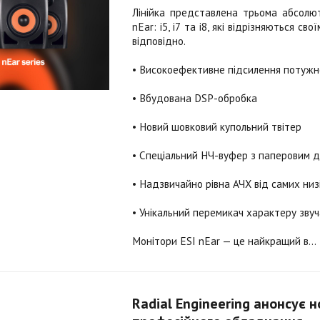
Лінійка представлена трьома абсолю
nEar: i5, i7 та i8, які відрізняються с
відповідно.
• Високоефективне підсилення потужно
• Вбудована DSP-обробка
• Новий шовковий купольний твітер
• Спеціальний НЧ-вуфер з паперовим 
• Надзвичайно рівна АЧХ від самих низ
• Унікальний перемикач характеру зву
Монітори ESI nEar — це найкращий в...
Radial Engineering анонсує 