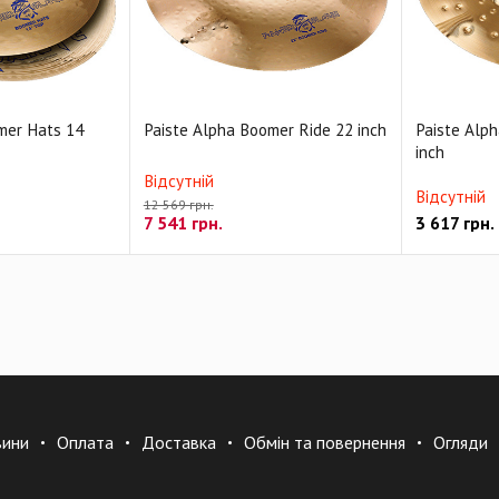
mer Hats 14
Paiste Alpha Boomer Ride 22 inch
Paiste Alp
inch
Відсутній
Відсутній
12 569 грн.
7 541
грн.
3 617
грн.
вини
Оплата
Доставка
Обмін та повернення
Огляди