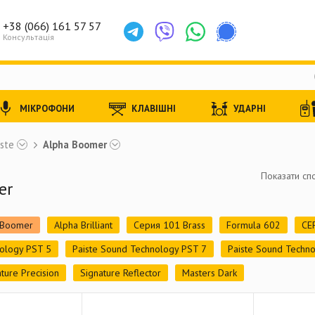
+38 (066) 161 57 57
Консультація
МІКРОФОНИ
КЛАВІШНІ
УДАРНІ
iste
Alpha Boomer
Показати спо
er
 Boomer
Alpha Brilliant
Серия 101 Brass
Formula 602
СЕ
nology PST 5
Paiste Sound Technology PST 7
Paiste Sound Techn
ture Precision
Signature Reflector
Masters Dark