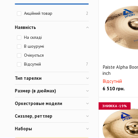
Акційний товар
2
Наявність
На складі
В шоурумі
Очікується
Відсутній
7
Paiste Alpha Boo
inch
Тип тарелки
Відсутній
6 510
грн.
Размер (в дюймах)
Оркестровые модели
ЗНИЖКА
-19%
Сиззлер, реттлер
Наборы