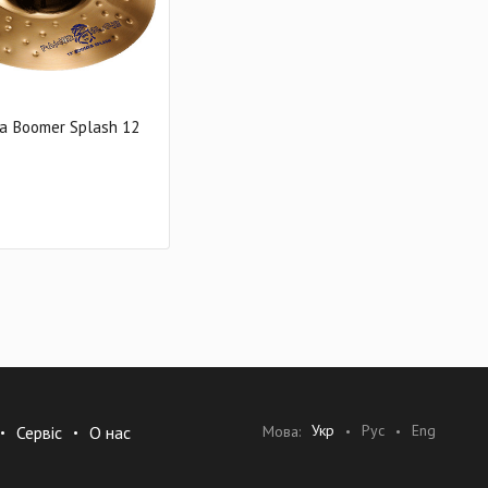
ha Boomer Splash 12
Укр
Рус
Eng
Мова:
Сервіс
О нас