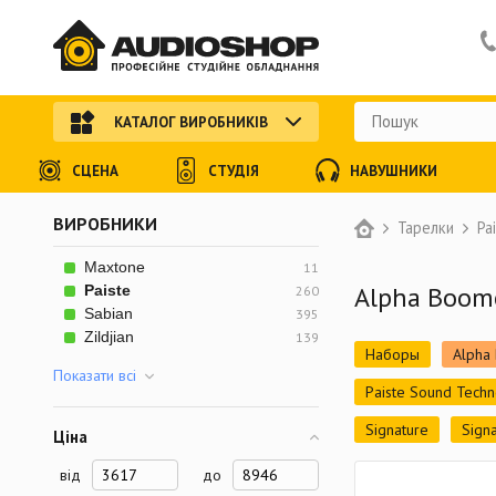
КАТАЛОГ ВИРОБНИКІВ
СЦЕНА
СТУДІЯ
НАВУШНИКИ
ВИРОБНИКИ
Тарелки
Pa
Maxtone
11
Alpha Boom
Paiste
260
Sabian
395
Zildjian
139
Наборы
Alpha
Показати всi
Paiste Sound Tech
Signature
Signa
Ціна
від
до