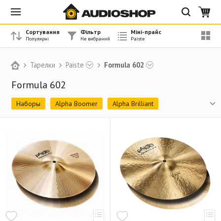
Сортування
Фільтр
Міні-прайс
Тарелки
Paiste
Formula 602
Formula 602
Наборы
Alpha Boomer
Alpha Brilliant
Серия 101 Brass
Formula 602
СЕРИЯ 900
Paiste 2002
Paiste Sound Technology PST 3
Paiste Sound Technology PST 5
Paiste Sound Technology PST 7
Paiste Sound Technology PST 8
Paiste Sound Technology PST-X
RUDE
Signature