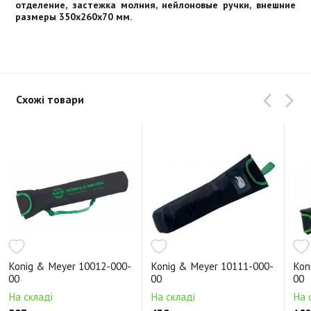
отделение, застежка молния, нейлоновые ручки, внешние
размеры 350x260x70 мм.
Схожі товари
Konig & Meyer 10012-000-
Konig & Meyer 10111-000-
Kon
00
00
00
На складі
На складі
На 