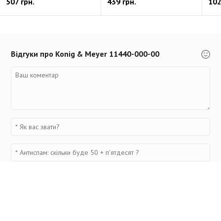
507 грн.
439 грн.
102
Відгуки про Konig & Meyer 11440-000-00