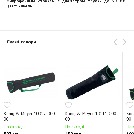
микрофонным стойкам с диаметром трубки до 30 мм.,
цвет: никель.
Схожі товари
Konig & Meyer 10012-000-
Konig & Meyer 10111-000-
Kon
00
00
00
На складі
На складі
На 
507 грн.
439 грн.
102