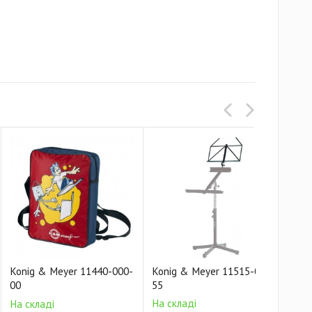
Konig & Meyer 11440-000-
Konig & Meyer 11515-000-
Kon
00
55
55
На складі
На 
На складі