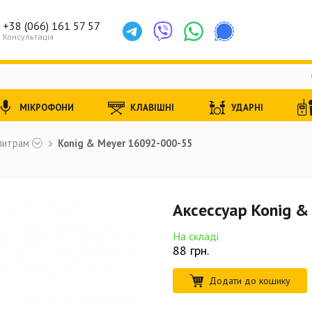
+38 (066) 161 57 57
Консультація
МІКРОФОНИ
КЛАВІШНІ
УДАРНІ
питрам
Konig & Meyer 16092-000-55
Аксессуар Konig 
На складі
88
грн.
Додати до кошику