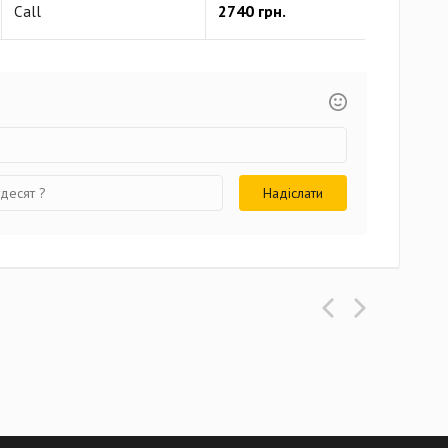
2740 грн.
130
Call