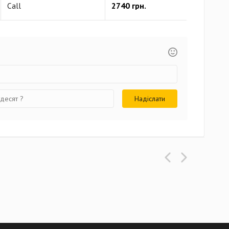
2740 грн.
130
Call