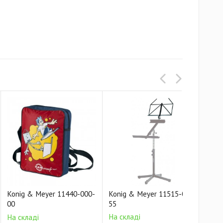
Konig & Meyer 11440-000-
Konig & Meyer 11515-000-
Kon
00
55
55
На складі
На 
На складі