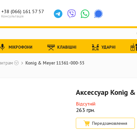
+38 (066) 161 57 57
Консультація
МІКРОФОНИ
КЛАВІШНІ
УДАРНІ
питрам
Konig & Meyer 11561-000-55
Аксессуар Konig 
Відсутній
263
грн.
Передзамовлення