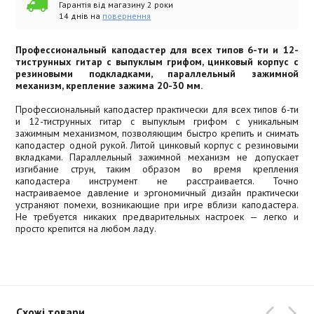
Гарантія від магазину 2 роки
14 днів на
повернення
Профессиональный каподастер для всех типов 6-ти и 12-
тиструнных гитар с выпуклым грифом, цинковый корпус с
резиновыми подкладками, параллельный зажимной
механизм, крепление зажима 20-30 мм.
Профессиональный каподастер практически для всех типов 6-ти
и 12-тиструнных гитар с выпуклым грифом с уникальным
зажимным механизмом, позволяющим быстро крепить и снимать
каподастер одной рукой. Литой цинковый корпус с резиновыми
вкладками. Параллельный зажимной механизм не допускает
изгибание струн, таким образом во время крепления
каподастера инструмент не расстраивается. Точно
настраиваемое давление и эргономичный дизайн практически
устраняют помехи, возникающие при игре вблизи каподастера.
Не требуется никаких предварительных настроек — легко и
просто крепится на любом ладу.
Схожі товари