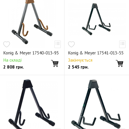
Подставки и держатели для струнных
Подставки и держатели для духовых
Подставки для ударных и перкуссии
Настроечный инструмент
Стойки для усилителей, микшеров и акустики
Konig & Meyer 17540-013-95
Konig & Meyer 17541-013-55
Держатели для наушников
На складі
Закінчується
2 808
грн.
2 545
грн.
19-дюймовое оборудование
Рэковые сетевые распределители
Стойки для акустики
Стойки для мониторов
Стойки-трубы для расширения
Настенные и потолочные кронштейны
Аксессуары для акустических стоек
Стойки для света
Аксессуары для световых приборов
Сценическое оборудование
Мультимедия-стойки