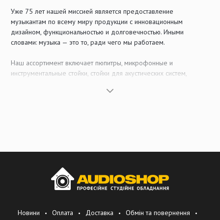
Уже 75 лет нашей миссией является предоставление
музыкантам по всему миру продукции с инновационным
дизайном, функциональностью и долговечностью. Иными
словами: музыка — это то, ради чего мы работаем.
Наш ассортимент включает пюпитры, микрофонные и
инструментальные стойки, стойки для акустических систем,
барабанные троны, стулья и банкетки, а также аксессуары для
светового, звукового и студийного оборудования. Мы открыты
для новейших тенденций и того, каким будет создание музыки в
будущем. Продукция для мультимедийного сегмента является
такой же частью нашего портфолио, как и изделия, которые
десятилетиями задают стандарты и уже стали настоящей
классикой.
От Вертхайма к мировому рынку — такова наша философия: в
соответствии с нашими стандартами качества практически все
металлические и пластиковые компоненты нашей продукции
производятся собственными силами. Мы понимаем
производство Made in Germany не только как инновационный
Новини
Оплата
Доставка
Обмін та повернення
подход и качественную продукцию, но и как обучение, развитие