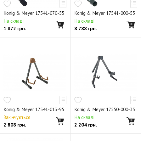
Настенные крепления
Konig & Meyer 17541-070-55
Konig & Meyer 17541-000-55
Держатели для телефонов и планшетов
На складі
На складі
1 872
грн.
8 788
грн.
Торговое оборудование
Запасные части
Снято с производства
Konig & Meyer 17541-013-95
Konig & Meyer 17550-000-35
Закінчується
На складі
2 808
грн.
2 204
грн.