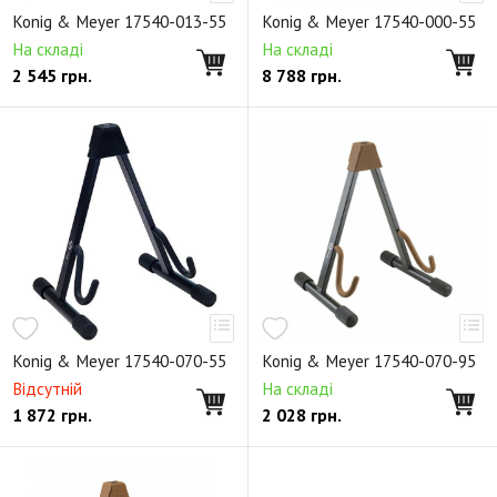
Держатели для микрофона
Аксессуары
Konig & Meyer 17540-013-55
Konig & Meyer 17540-000-55
Клавишные стойки X-образные
На складі
На складі
2 545
грн.
8 788
грн.
Клавишные стойки П-образные
Клавишные стойки n-ярусные
Стойки для аккордеонов
Аксессуары для клавишные стоек
Светильники
Банкетки
Стулья для клавишных
Стулья для пианистов
Стулья для барабанщика
Стулья универсальные
Аксессуары для стульев
Складные пюпитры
Не складные пюпитры
Деревянные пюпитры
Раздвижные пюпитры
Konig & Meyer 17540-070-55
Konig & Meyer 17540-070-95
Дирижерские пюпитры
Звукоизоляционные пюпитры
Відсутній
На складі
1 872
грн.
2 028
грн.
Подставки для нот
Освещение для пюпитров
Аксессуары к пюпитрам
Подставки и стойки для гитар
Держатели для гитар