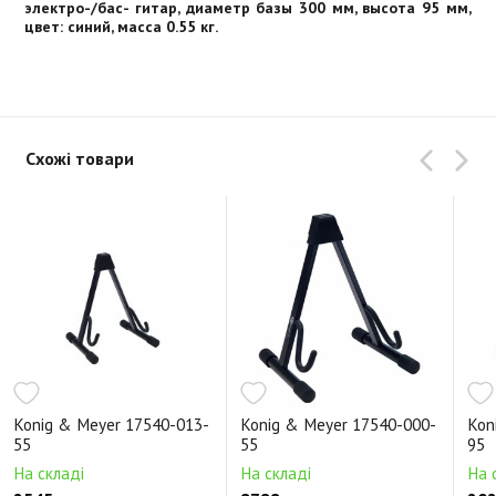
электро-/бас- гитар, диаметр базы 300 мм, высота 95 мм,
цвет: синий, масса 0.55 кг.
Схожі товари
Konig & Meyer 17540-013-
Konig & Meyer 17540-000-
Kon
55
55
95
На складі
На складі
На 