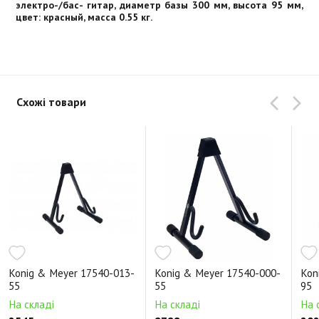
электро-/бас- гитар, диаметр базы 300 мм, высота 95 мм,
цвет: красный, масса 0.55 кг.
Схожі товари
Konig & Meyer 17540-013-
Konig & Meyer 17540-000-
Kon
55
55
95
На складі
На складі
На 