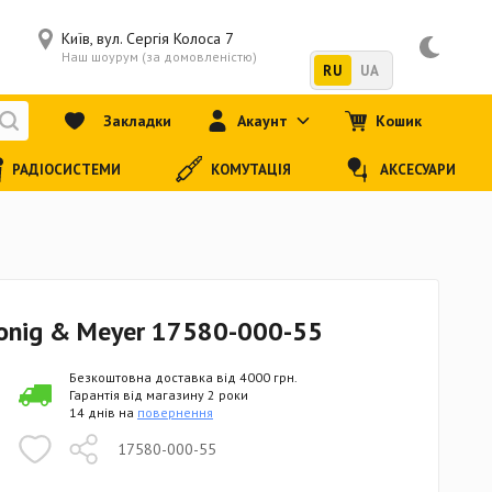
Київ, вул. Сергія Колоса 7
Наш шоурум (за домовленістю)
RU
UA
Закладки
Акаунт
Кошик
РАДІОСИСТЕМИ
КОМУТАЦІЯ
АКСЕСУАРИ
onig & Meyer 17580-000-55
Безкоштовна доставка від 4000 грн.
Гарантія від магазину 2 роки
14 днів на
повернення
17580-000-55