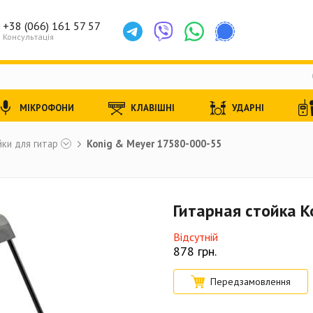
+38 (066) 161 57 57
Консультація
МІКРОФОНИ
КЛАВІШНІ
УДАРНІ
ки для гитар
Konig & Meyer 17580-000-55
Гитарная стойка K
Відсутній
878
грн.
Передзамовлення