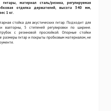
 гитары, материал сталь/резина, регулируемая
бковая отделка держателей, высота 340 мм,
ес 1 кг.
тарная стойка для акустических гитар. Подходит для
 и валторны, 5 степеней регулировки по ширине.
трубок с резиновой прослойкой. Опорные стойки
е размеры гитар и покрыты пробковым материалом, не
рументе.