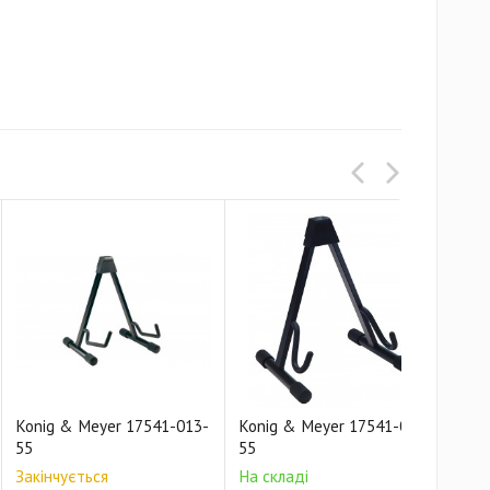
Konig & Meyer 17541-013-
Konig & Meyer 17541-070-
Kon
55
55
55
Закінчується
На складі
На 